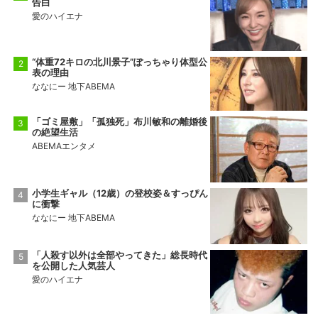
告白
愛のハイエナ
“体重72キロの北川景子”ぽっちゃり体型公
表の理由
ななにー 地下ABEMA
「ゴミ屋敷」「孤独死」布川敏和の離婚後
の絶望生活
ABEMAエンタメ
小学生ギャル（12歳）の登校姿＆すっぴん
に衝撃
ななにー 地下ABEMA
「人殺す以外は全部やってきた」総長時代
を公開した人気芸人
愛のハイエナ