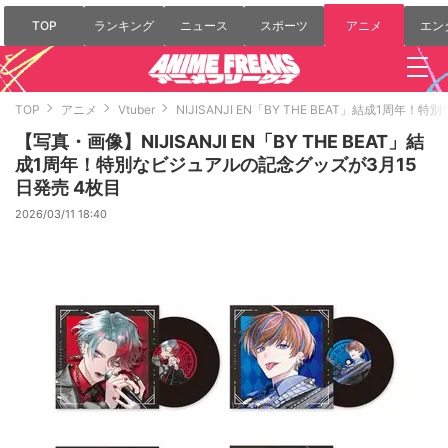
TOP
ランキング
ニュース
スポーツ
アニメ
エン
TOP
アニメ
Vtuber
NIJISANJI EN「BY THE BEAT」結成1周
【写真・画像】NIJISANJI EN「BY THE BEAT」結
成1周年！特別なビジュアルの記念グッズが3月15
日発売 4枚目
2026/03/11 18:40