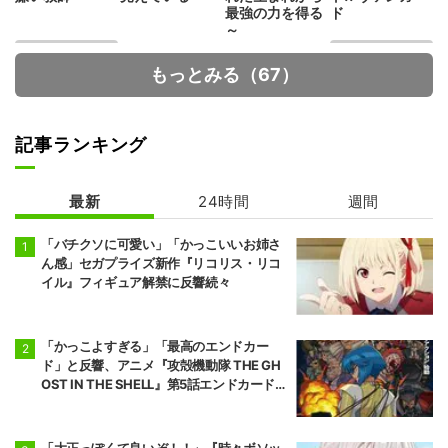
最強の力を得る
ド
～
もっとみる（67）
記事ランキング
最新
24時間
週間
真夜中ハートチ
地獄楽 第2期
ューン
「バチクソに可愛い」「かっこいいお姉さ
ん感」セガプライズ新作『リコリス・リコ
イル』フィギュア解禁に反響続々
「かっこよすぎる」「最高のエンドカー
ド」と反響、アニメ『攻殻機動隊 THE GH
OST IN THE SHELL』第5話エンドカード公
開
「大正っぽくて良いぞ！！」『時々ボソッ