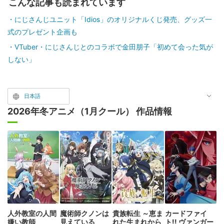
こんな記事も読まれています
にじさんじユニット「Idios」のオリジナルくじ発売、グッズ一
式のプレゼント企画も
VTuber・にじさんじとのコラボで金田朋子「初めて会った気が
しない」
日本語
2026年冬アニメ（1月クール） 作品情報
人外教室の人間
魔術師クノンは
貴族転生 ～恵ま
カードファイ
嫌い教師
見えている
れた生まれから
ト!! ヴァンガー