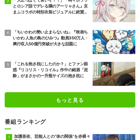
とロシア語でデレる隣のアーリャさん』京
まふコラボの特別衣装ビジュアルに絶賛の
声
「ちいかわの勢い止まらないね」『映画ち
いかわ 人魚の島のひみつ』動員350万人・
興行収入50億円突破が大きな話題に
「これを抱き枕にしたのか？」とファン困
惑『リコリス・リコイル』作中の銘酒「泥
酔」がまさかの一升瓶サイズの抱き枕に
もっと見る
番組ランキング
加護亜依、芸能人との“体の関係”を赤裸々