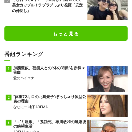
美女カップル！ラブラブっぷり発揮「安定
の仲良し」
もっと見る
番組ランキング
加護亜依、芸能人との“体の関係”を赤裸々
告白
愛のハイエナ
“体重72キロの北川景子”ぽっちゃり体型公
表の理由
ななにー 地下ABEMA
「ゴミ屋敷」「孤独死」布川敏和の離婚後
の絶望生活
ABEMAエンタメ