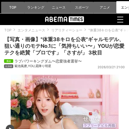
TOP
ランキング
ニュース
スポーツ
アニメ
エン
TOP
エンタメニュース
リアリティーショー
"体重38キロを公表"ギ
【写真・画像】"体重38キロを公表"ギャルモデル、
狙い通りのモテNo.1に「気持ちいい〜」YOUが恋愛
テクを絶賛「プロです」「さすが」 3枚目
ラブパワーキングダム〜恋愛強者選挙〜
菊池風磨
,
YOU
,
霜降り明星
2026/03/21 21:00