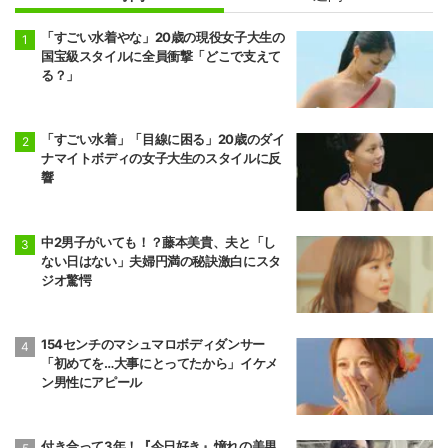
「すごい水着やな」20歳の現役女子大生の
国宝級スタイルに全員衝撃「どこで支えて
る？」
「すごい水着」「目線に困る」20歳のダイ
ナマイトボディの女子大生のスタイルに反
響
中2男子がいても！？藤本美貴、夫と「し
ない日はない」夫婦円満の秘訣激白にスタ
ジオ驚愕
154センチのマシュマロボディダンサー
「初めてを…大事にとってたから」イケメ
ン男性にアピール
付き合って3年！『今日好き』憧れの美男