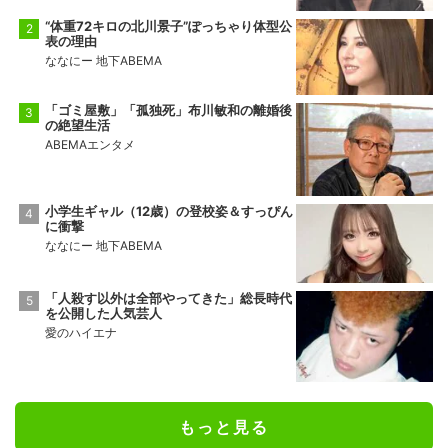
“体重72キロの北川景子”ぽっちゃり体型公
表の理由
ななにー 地下ABEMA
「ゴミ屋敷」「孤独死」布川敏和の離婚後
の絶望生活
ABEMAエンタメ
小学生ギャル（12歳）の登校姿＆すっぴん
に衝撃
ななにー 地下ABEMA
「人殺す以外は全部やってきた」総長時代
を公開した人気芸人
愛のハイエナ
もっと見る