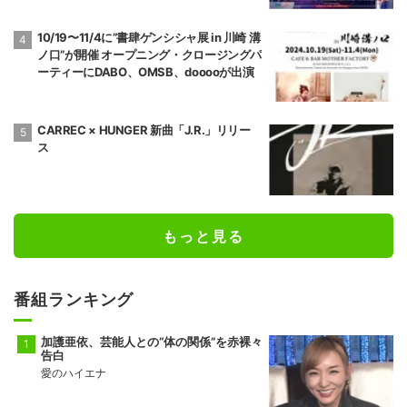
生まれ変わる
10/19〜11/4に”書肆ゲンシシャ展 in 川崎 溝
ノ口”が開催 オープニング・クロージングパ
ーティーにDABO、OMSB、dooooが出演
CARREC × HUNGER 新曲「J.R.」リリー
ス
もっと見る
番組ランキング
加護亜依、芸能人との“体の関係”を赤裸々
告白
愛のハイエナ