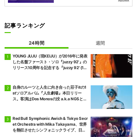
ABEMA
記事ランキング
24時間
週間
YOUNG JUJU（現KEIJU）が2016年に発表
した名盤ファースト・ソロ『juzzy 92'』の
リリース10周年を記念する『juzzy 92' (10t
h Anniversary Edition)』が2枚組Orange
Color Vinyl／帯付き見開きジャケット／完
全限定プレスのアナログ盤でリリース。
自身のルーツと人生に向き合った荘子itの1
stソロアルバム『人生劇場』本日リリー
ス。客演はDos Monosの没 a.k.a NGSとTa
iTanのみ。
Red Bull Symphonic Awich & Tokyo Secr
et Orchestra with Mika Takayama、世界
を熱狂させたシンフォニックライブ、日本
初上陸！ Awichの代表曲がオーケストラで