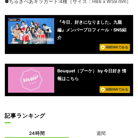
●ちゅきべあキラカード:4種（サイズ：H86 x W59 mm）
『今日、好きになりました。九龍
編』メンバープロフィール・SNS紹
介
ABEMAでみる
Bouquet（ブーケ） by 今日好き 情
報はこちら
ABEMAでみる
記事ランキング
24時間
週間