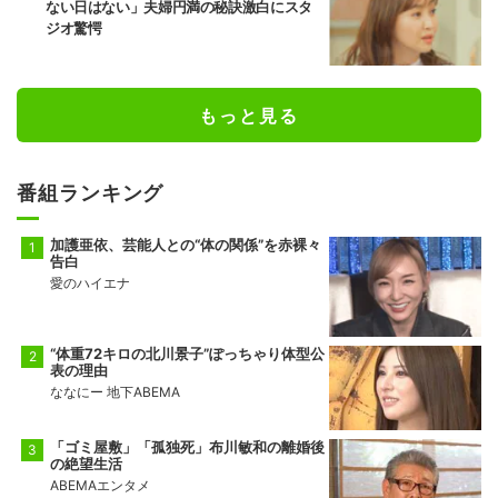
ない日はない」夫婦円満の秘訣激白にスタ
ジオ驚愕
もっと見る
番組ランキング
加護亜依、芸能人との“体の関係”を赤裸々
告白
愛のハイエナ
“体重72キロの北川景子”ぽっちゃり体型公
表の理由
ななにー 地下ABEMA
「ゴミ屋敷」「孤独死」布川敏和の離婚後
の絶望生活
ABEMAエンタメ