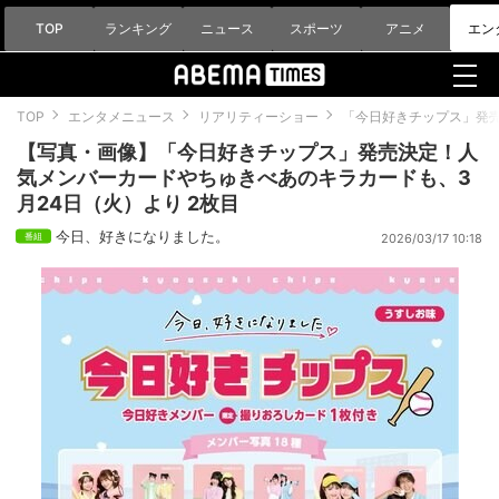
TOP
ランキング
ニュース
スポーツ
アニメ
エン
TOP
エンタメニュース
リアリティーショー
「今日好きチップス」発売
【写真・画像】「今日好きチップス」発売決定！人
気メンバーカードやちゅきべあのキラカードも、3
月24日（火）より 2枚目
今日、好きになりました。
2026/03/17 10:18