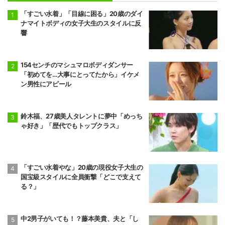
「すごい水着」「目線に困る」20歳のダイ
ナマイトボディの女子大生のスタイルに反
響
154センチのマシュマロボディダンサー
「初めてを…大事にとってたから」イケメ
ン男性にアピール
鈴木福、27歳美人タレントに夢中「めっち
ゃ好き」「歴代でもトップクラス」
「すごい水着やな」20歳の現役女子大生の
国宝級スタイルに全員衝撃「どこで支えて
る？」
中2男子がいても！？藤本美貴、夫と「し