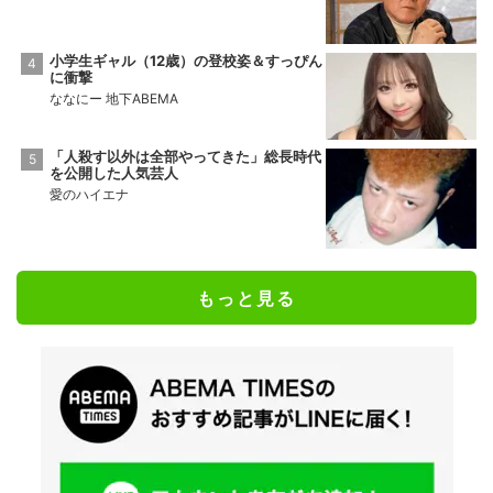
小学生ギャル（12歳）の登校姿＆すっぴん
に衝撃
ななにー 地下ABEMA
「人殺す以外は全部やってきた」総長時代
を公開した人気芸人
愛のハイエナ
もっと見る