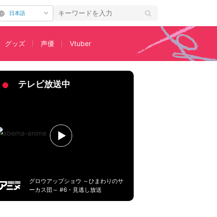
日本語
グッズ
声優
Vtuber
テレビ放送中
グロウアップショウ ～ひまわりのサ
ーカス団～ #6・見逃し放送