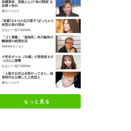
加護亜依、芸能人との“体の関係”を
赤裸々告白
愛のハイエナ
“体重72キロの北川景子”ぽっちゃり
体型公表の理由
ななにー 地下ABEMA
「ゴミ屋敷」「孤独死」布川敏和の
離婚後の絶望生活
ABEMAエンタメ
小学生ギャル（12歳）の登校姿＆す
っぴんに衝撃
ななにー 地下ABEMA
「人殺す以外は全部やってきた」総
長時代を公開した人気芸人
愛のハイエナ
もっと見る