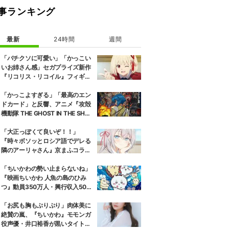
事ランキング
最新
24時間
週間
「バチクソに可愛い」「かっこい
いお姉さん感」セガプライズ新作
『リコリス・リコイル』フィギュ
ア解禁に反響続々
「かっこよすぎる」「最高のエン
ドカード」と反響、アニメ『攻殻
機動隊 THE GHOST IN THE SHEL
L』第5話エンドカード公開
「大正っぽくて良いぞ！！」
『時々ボソッとロシア語でデレる
隣のアーリャさん』京まふコラボ
の特別衣装ビジュアルに絶賛の声
「ちいかわの勢い止まらないね」
『映画ちいかわ 人魚の島のひみ
つ』動員350万人・興行収入50億
円突破が大きな話題に
「お尻も胸もぷりぷり」肉体美に
絶賛の嵐、『ちいかわ』モモンガ
役声優・井口裕香が黒いタイトウ