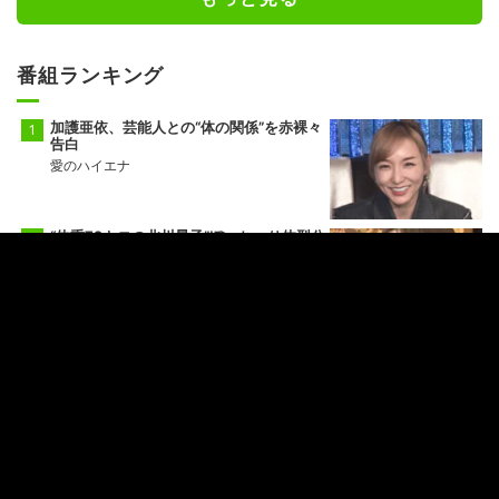
番組ランキング
加護亜依、芸能人との“体の関係”を赤裸々
告白
愛のハイエナ
“体重72キロの北川景子”ぽっちゃり体型公
表の理由
ななにー 地下ABEMA
「ゴミ屋敷」「孤独死」布川敏和の離婚後
の絶望生活
ABEMAエンタメ
小学生ギャル（12歳）の登校姿＆すっぴん
に衝撃
ななにー 地下ABEMA