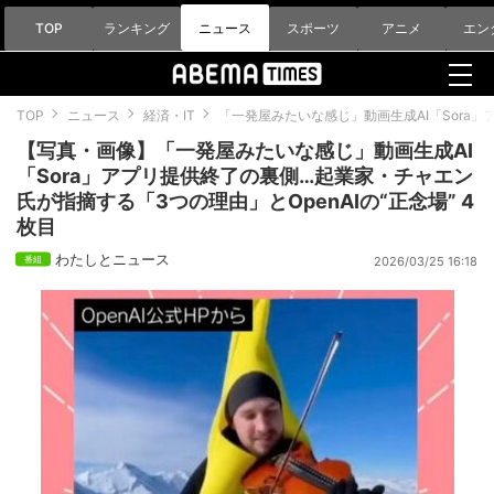
TOP
ランキング
ニュース
スポーツ
アニメ
エン
TOP
ニュース
経済・IT
「一発屋みたいな感じ」動画生成AI「Sora」
【写真・画像】「一発屋みたいな感じ」動画生成AI
「Sora」アプリ提供終了の裏側…起業家・チャエン
氏が指摘する「3つの理由」とOpenAIの“正念場” 4
枚目
わたしとニュース
2026/03/25 16:18