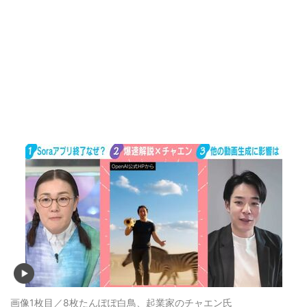
画像1枚目／8枚
たんぽぽ白鳥、起業家のチャエン氏