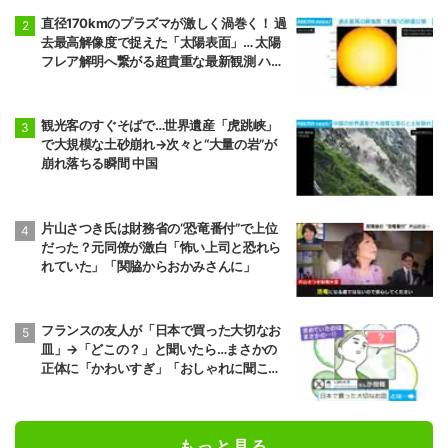
直径170kmのプラズマが激しく渦巻く！ 過
去最高解像度で捉えた「太陽表面」… 太陽
フレア解明へ繋がる超貴重な最新観測 ハワ
イ
観光客のすぐそばで…世界遺産「虎跳峡」
で大規模な土砂崩れ→次々と“大量の岩”が
崩れ落ちる瞬間 中国
片山さつき氏は財務省の“恐竜番付”で上位
だった？元同僚が激白「怖い上司と恐れら
れていた」「関脇からおかみさんに」
フランスの友人が「日本で買った大切なお
皿」→「どこの？」と聞いたら…まさかの
正体に「かわいすぎ」「おしゃれに聞こえ
る」
もっと見る