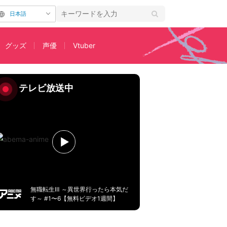
日本語
グッズ
声優
Vtuber
すじ＆先行カット公開
テレビ放送中
無職転生Ⅲ ～異世界行ったら本気だ
す～ #1〜6【無料ビデオ1週間】