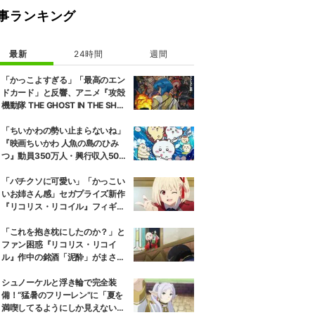
事ランキング
最新
24時間
週間
「かっこよすぎる」「最高のエン
ドカード」と反響、アニメ『攻殻
機動隊 THE GHOST IN THE SHEL
L』第5話エンドカード公開
「ちいかわの勢い止まらないね」
『映画ちいかわ 人魚の島のひみ
つ』動員350万人・興行収入50億
円突破が大きな話題に
「バチクソに可愛い」「かっこい
いお姉さん感」セガプライズ新作
『リコリス・リコイル』フィギュ
ア解禁に反響続々
「これを抱き枕にしたのか？」と
ファン困惑『リコリス・リコイ
ル』作中の銘酒「泥酔」がまさか
の一升瓶サイズの抱き枕に
シュノーケルと浮き輪で完全装
備！“猛暑のフリーレン”に「夏を
満喫してるようにしか見えない」