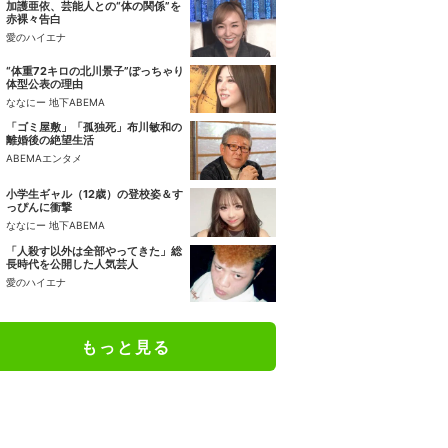
加護亜依、芸能人との“体の関係”を
赤裸々告白
愛のハイエナ
“体重72キロの北川景子”ぽっちゃり
体型公表の理由
ななにー 地下ABEMA
「ゴミ屋敷」「孤独死」布川敏和の
離婚後の絶望生活
ABEMAエンタメ
小学生ギャル（12歳）の登校姿＆す
っぴんに衝撃
ななにー 地下ABEMA
「人殺す以外は全部やってきた」総
長時代を公開した人気芸人
愛のハイエナ
もっと見る