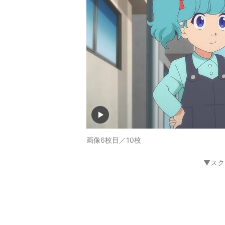
画像6枚目／10枚
▼スク