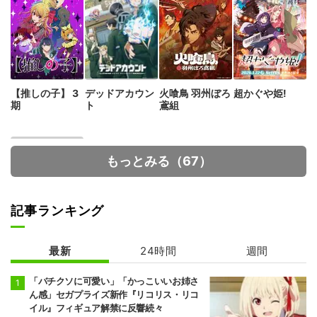
【推しの子】 3
デッドアカウン
火喰鳥 羽州ぼろ
超かぐや姫!
期
ト
鳶組
もっとみる（67）
記事ランキング
最新
24時間
週間
転生したらドラ
ゴンの卵だった
「バチクソに可愛い」「かっこいいお姉さ
ん感」セガプライズ新作『リコリス・リコ
イル』フィギュア解禁に反響続々