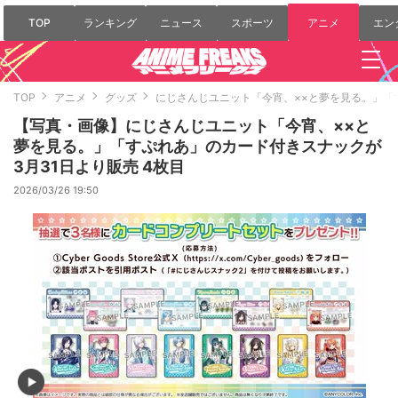
TOP
ランキング
ニュース
スポーツ
アニメ
エン
TOP
アニメ
グッズ
にじさんじユニット「今宵、××と夢を見る。」「
【写真・画像】にじさんじユニット「今宵、××と
夢を見る。」「すぷれあ」のカード付きスナックが
3月31日より販売 4枚目
2026/03/26 19:50