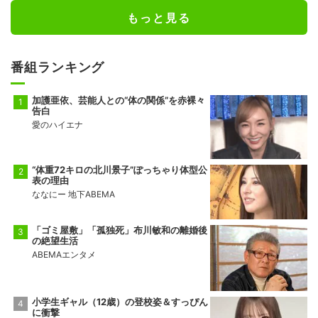
もっと見る
番組ランキング
加護亜依、芸能人との“体の関係”を赤裸々
告白
愛のハイエナ
“体重72キロの北川景子”ぽっちゃり体型公
表の理由
ななにー 地下ABEMA
「ゴミ屋敷」「孤独死」布川敏和の離婚後
の絶望生活
ABEMAエンタメ
小学生ギャル（12歳）の登校姿＆すっぴん
に衝撃