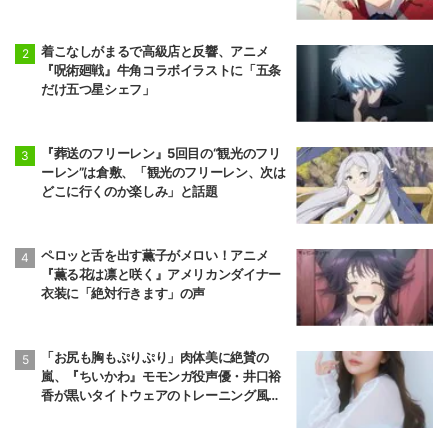
着こなしがまるで高級店と反響、アニメ
『呪術廻戦』牛角コラボイラストに「五条
だけ五つ星シェフ」
『葬送のフリーレン』5回目の“観光のフリ
ーレン”は倉敷、「観光のフリーレン、次は
どこに行くのか楽しみ」と話題
ペロッと舌を出す薫子がメロい！アニメ
『薫る花は凛と咲く』アメリカンダイナー
衣装に「絶対行きます」の声
「お尻も胸もぷりぷり」肉体美に絶賛の
嵐、『ちいかわ』モモンガ役声優・井口裕
香が黒いタイトウェアのトレーニング風景
公開