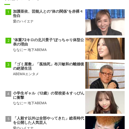
加護亜依、芸能人との“体の関係”を赤裸々
告白
愛のハイエナ
“体重72キロの北川景子”ぽっちゃり体型公
表の理由
ななにー 地下ABEMA
「ゴミ屋敷」「孤独死」布川敏和の離婚後
の絶望生活
ABEMAエンタメ
小学生ギャル（12歳）の登校姿＆すっぴん
に衝撃
ななにー 地下ABEMA
「人殺す以外は全部やってきた」総長時代
を公開した人気芸人
愛のハイエナ