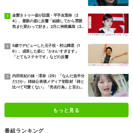
金髪タトゥー姿が話題・平手友梨奈（2
4）、最新の姿に反響「結婚してから雰囲
気また変わって好き」 2月に神尾楓珠（2
7）と電撃婚
5歳でデビューした元子役・村山輝星（1
6）、成長した姿に「かわいすぎます」
「とてもステキです」などの反響
内田有紀の妹・澪奈（29）「なんだ血半分
だけか」 姉妹公表後メディア初取材「姉と
比べて可愛くない」「売名行為」と言われ
ても笑う理由とは？
もっと見る
番組ランキング