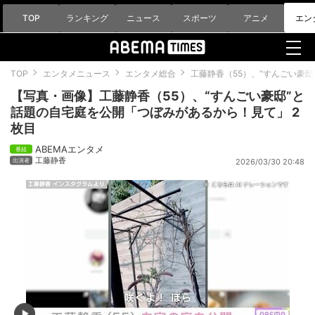
TOP
ランキング
ニュース
スポーツ
アニメ
エン
TOP
エンタメニュース
エンタメ総合
工藤静香（55）、“すんごい豪
【写真・画像】工藤静香（55）、“すんごい豪邸”と
話題の自宅庭を公開「つぼみがあるから！見て」 2
枚目
ABEMAエンタメ
工藤静香
2026/03/30 20:48