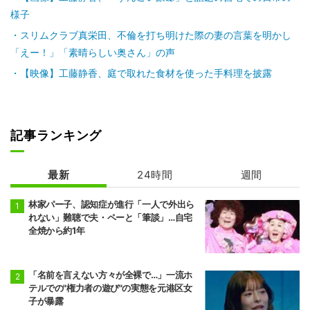
様子
スリムクラブ真栄田、不倫を打ち明けた際の妻の言葉を明かし
「えー！」「素晴らしい奥さん」の声
【映像】工藤静香、庭で取れた食材を使った手料理を披露
記事ランキング
最新
24時間
週間
林家パー子、認知症が進行「一人で外出ら
れない」難聴で夫・ペーと「筆談」…自宅
全焼から約1年
「名前を言えない方々が全裸で…」一流ホ
テルでの"権力者の遊び"の実態を元港区女
子が暴露