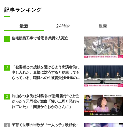
記事ランキング
最新
24時間
週間
住宅新築工事で感電 作業員2人死亡
「被害者との接触を避けるよう出演者側に
申し入れた。真摯に対応すると約束しても
らっている」職員への性被害受けNHKの対
応は
片山さつき氏は財務省の“恐竜番付”で上位
だった？元同僚が激白「怖い上司と恐れら
れていた」「関脇からおかみさんに」
子育て世帯の半数が「一人っ子」晩婚化・