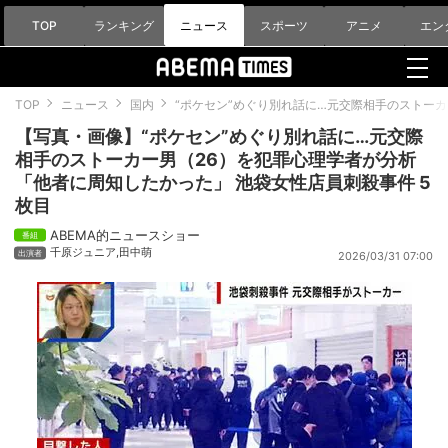
TOP
ランキング
ニュース
スポーツ
アニメ
エン
TOP
ニュース
国内
“ポケセン”めぐり別れ話に…元交際相手のストー
【写真・画像】“ポケセン”めぐり別れ話に…元交際
相手のストーカー男（26）を犯罪心理学者が分析
「他者に周知したかった」 池袋女性店員刺殺事件 5
枚目
ABEMA的ニュースショー
千原ジュニア
,
田中萌
2026/03/31 07:00