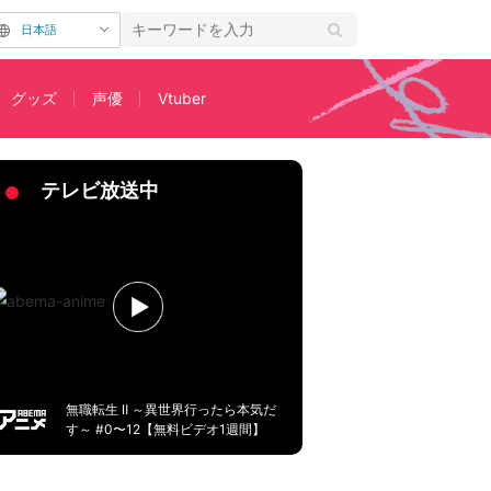
日本語
グッズ
声優
Vtuber
ット解禁
テレビ放送中
無職転生 Ⅱ ～異世界行ったら本気だ
す～ #0〜12【無料ビデオ1週間】