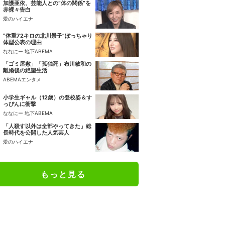
加護亜依、芸能人との“体の関係”を
赤裸々告白
愛のハイエナ
“体重72キロの北川景子”ぽっちゃり
体型公表の理由
ななにー 地下ABEMA
「ゴミ屋敷」「孤独死」布川敏和の
離婚後の絶望生活
ABEMAエンタメ
小学生ギャル（12歳）の登校姿＆す
っぴんに衝撃
ななにー 地下ABEMA
「人殺す以外は全部やってきた」総
長時代を公開した人気芸人
愛のハイエナ
もっと見る