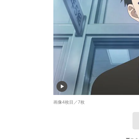
画像4枚目／7枚