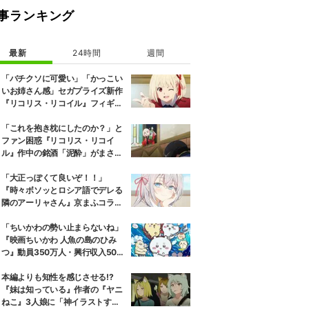
事ランキング
最新
24時間
週間
「バチクソに可愛い」「かっこい
いお姉さん感」セガプライズ新作
『リコリス・リコイル』フィギュ
ア解禁に反響続々
「これを抱き枕にしたのか？」と
ファン困惑『リコリス・リコイ
ル』作中の銘酒「泥酔」がまさか
の一升瓶サイズの抱き枕に
「大正っぽくて良いぞ！！」
『時々ボソッとロシア語でデレる
隣のアーリャさん』京まふコラボ
の特別衣装ビジュアルに絶賛の声
「ちいかわの勢い止まらないね」
『映画ちいかわ 人魚の島のひみ
つ』動員350万人・興行収入50億
円突破が大きな話題に
本編よりも知性を感じさせる!?
『妹は知っている』作者の『ヤニ
ねこ』3人娘に「神イラストすぎ