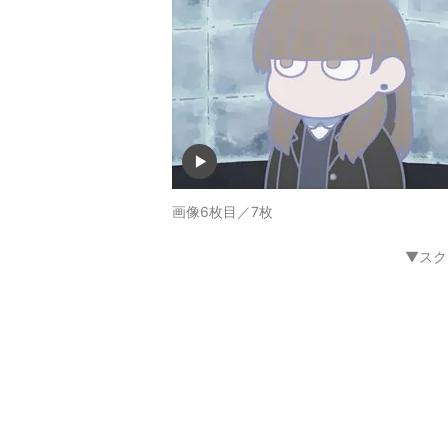
画像6枚目／7枚
▼スク