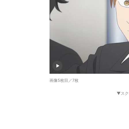
画像5枚目／7枚
▼スク