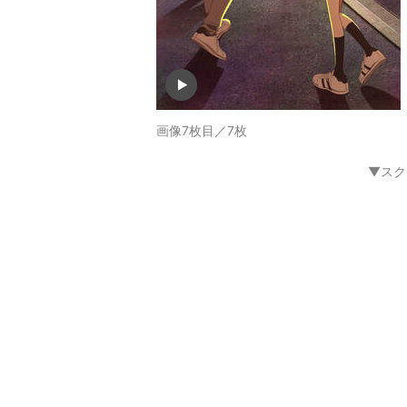
画像7枚目／7枚
▼スク