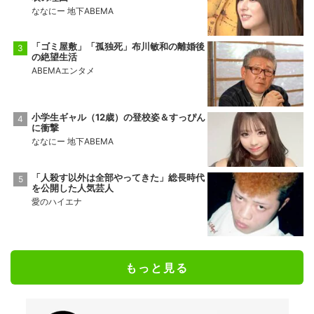
ななにー 地下ABEMA
「ゴミ屋敷」「孤独死」布川敏和の離婚後
の絶望生活
ABEMAエンタメ
小学生ギャル（12歳）の登校姿＆すっぴん
に衝撃
ななにー 地下ABEMA
「人殺す以外は全部やってきた」総長時代
を公開した人気芸人
愛のハイエナ
もっと見る