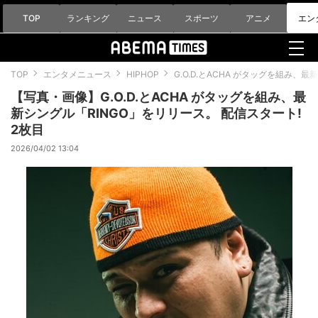
TOP
ランキング
ニュース
スポーツ
アニメ
エン
TOP
エンタメニュース
HIPHOP
G.O.D.とACHA がタッグを組み、
【写真・画像】G.O.D.とACHA がタッグを組み、最
新シングル「RINGO」をリリース。 配信スタート!
2枚目
2026/04/02 13:04