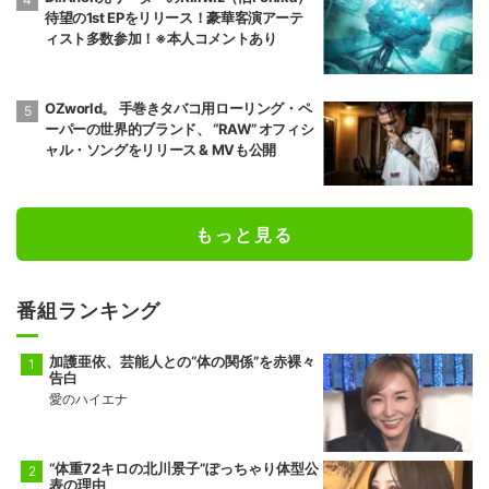
待望の1st EPをリリース！豪華客演アーテ
ィスト多数参加！※本人コメントあり
OZworld。 手巻きタバコ用ローリング・ペ
ーパーの世界的ブランド、 “RAW” オフィシ
ャル・ソングをリリース & MVも公開
もっと見る
番組ランキング
加護亜依、芸能人との“体の関係”を赤裸々
告白
愛のハイエナ
“体重72キロの北川景子”ぽっちゃり体型公
表の理由