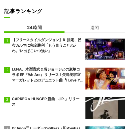
記事ランキング
24時間
週間
【フリースタイルダンジョン】R-指定、呂
布カルマに完全勝利「もう言うことねえ
わ。やっぱこいつ強い」
LUNA、木梨憲武＆所ジョージとの豪華コ
ラボ EP『We Are』リリース！矢島美容室
マーガレットとのデュエット曲『I Love Yo
u』MV も公開！！8月1日放送「⽊梨レコ
ード」にて新曲披露！
CARREC × HUNGER 新曲「J.R.」リリー
ス
Dr.Anon元リーダーのKillwiz（旧Ponika）