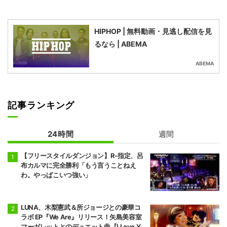
HIPHOP | 無料動画・見逃し配信を見
るなら | ABEMA
ABEMA
記事ランキング
24時間
週間
【フリースタイルダンジョン】R-指定、呂
布カルマに完全勝利「もう言うことねえ
わ。やっぱこいつ強い」
LUNA、木梨憲武＆所ジョージとの豪華コ
ラボ EP『We Are』リリース！矢島美容室
マーガレットとのデュエット曲『I Love Yo