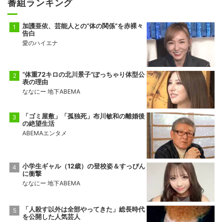
番組ランキング
加護亜依、芸能人との“体の関係”を赤裸々
告白
愛のハイエナ
“体重72キロの北川景子”ぽっちゃり体型公
表の理由
ななにー 地下ABEMA
「ゴミ屋敷」「孤独死」布川敏和の離婚後
の絶望生活
ABEMAエンタメ
小学生ギャル（12歳）の登校姿＆すっぴん
に衝撃
ななにー 地下ABEMA
「人殺す以外は全部やってきた」総長時代
を公開した人気芸人