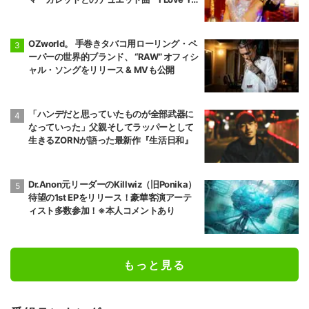
u』MV も公開！！8月1日放送「⽊梨レコ
ード」にて新曲披露！
OZworld。 手巻きタバコ用ローリング・ペ
ーパーの世界的ブランド、 “RAW” オフィシ
ャル・ソングをリリース & MVも公開
「ハンデだと思っていたものが全部武器に
なっていった」父親そしてラッパーとして
生きるZORNが語った最新作『生活日和』
Dr.Anon元リーダーのKillwiz（旧Ponika）
待望の1st EPをリリース！豪華客演アーテ
ィスト多数参加！※本人コメントあり
もっと見る