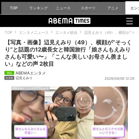
TOP
ランキング
ニュース
スポーツ
アニメ
エン
TOP
エンタメニュース
エンタメ総合
辺見えみり（49）、横顔が“そ
【写真・画像】辺見えみり（49）、横顔が“そっく
り”と話題の12歳長女と韓国旅行「娘さんもえみり
さんも可愛い〜」「こんな美しいお母さん羨まし
い」などの声 2枚目
ABEMAエンタメ
辺見えみり
2026/04/06 12:26