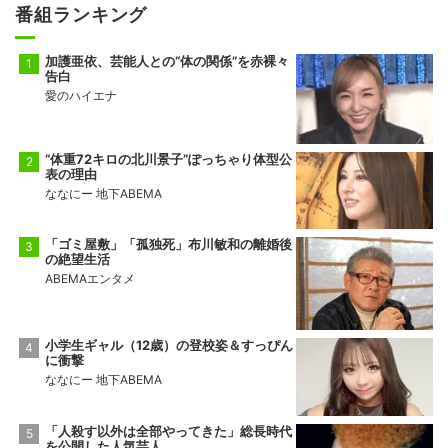
番組ランキング
加護亜依、芸能人との“体の関係”を赤裸々
告白
愛のハイエナ
“体重72キロの北川景子”ぽっちゃり体型公
表の理由
ななにー 地下ABEMA
「ゴミ屋敷」「孤独死」布川敏和の離婚後
の絶望生活
ABEMAエンタメ
小学生ギャル（12歳）の登校姿＆すっぴん
に衝撃
ななにー 地下ABEMA
「人殺す以外は全部やってきた」総長時代
を公開した人気芸人