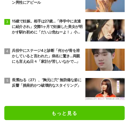
ン男性にアピール
15歳で妊娠。相手は27歳…「停学中に友達
に紹介され」交際1ヶ月で妊娠した美女が明
かす馴れ初めに「だいぶ危ねーよ！」小森
純も絶句
兵役中にステージ4と診断「何かが骨を溶
かしていると言われた」病名に驚き…両親
にも言えぬ日々「家計が苦しいなかで…」
長濱ねる（27）、“胸元に穴” 無防備な姿に
反響「挑発的かつ破壊的なスタイリング」
もっと見る