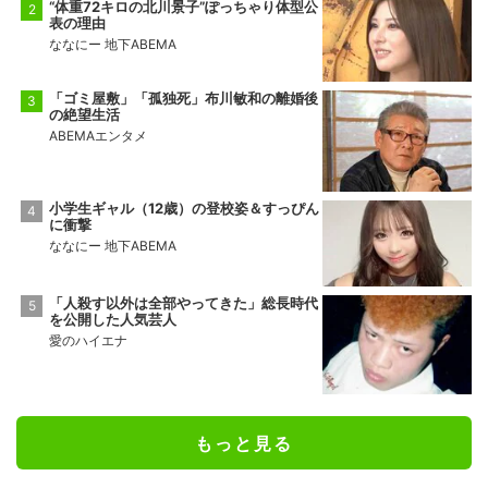
“体重72キロの北川景子”ぽっちゃり体型公
表の理由
ななにー 地下ABEMA
「ゴミ屋敷」「孤独死」布川敏和の離婚後
の絶望生活
ABEMAエンタメ
小学生ギャル（12歳）の登校姿＆すっぴん
に衝撃
ななにー 地下ABEMA
「人殺す以外は全部やってきた」総長時代
を公開した人気芸人
愛のハイエナ
もっと見る