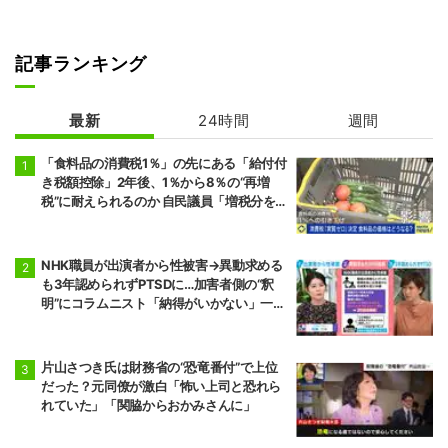
記事ランキング
最新
24時間
週間
「食料品の消費税1％」の先にある「給付付
き税額控除」2年後、1％から8％の“再増
税”に耐えられるのか 自民議員「増税分を上
回る形で中低所得層をカバーする」
NHK職員が出演者から性被害→異動求める
も3年認められずPTSDに…加害者側の“釈
明”にコラムニスト「納得がいかない」一方
で組織体制の問題点も指摘
片山さつき氏は財務省の“恐竜番付”で上位
だった？元同僚が激白「怖い上司と恐れら
れていた」「関脇からおかみさんに」