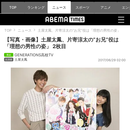
TOP
ランキング
ニュース
スポーツ
アニメ
エン
TOP
ニュース
土屋太鳳、片寄涼太の“お兄”役は「理想の男性の姿」
【写真・画像】土屋太鳳、片寄涼太の“お兄”役は
「理想の男性の姿」 2枚目
GENERATIONS高校TV
土屋太鳳
2017/06/29 02:00