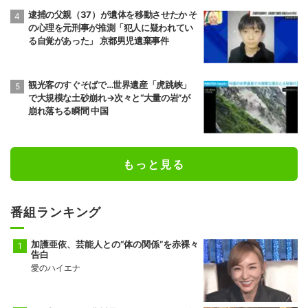
逮捕の父親（37）が遺体を移動させたか そ
の心理を元刑事が推測「犯人に疑われてい
る自覚があった」 京都男児遺棄事件
観光客のすぐそばで…世界遺産「虎跳峡」
で大規模な土砂崩れ→次々と“大量の岩”が
崩れ落ちる瞬間 中国
もっと見る
番組ランキング
加護亜依、芸能人との“体の関係”を赤裸々
告白
愛のハイエナ