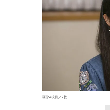
画像4枚目／7枚