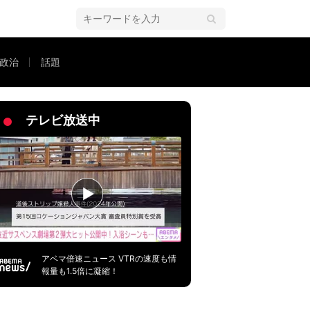
政治
話題
テレビ放送中
アベマ倍速ニュース VTRの速度も情
報量も1.5倍に凝縮！