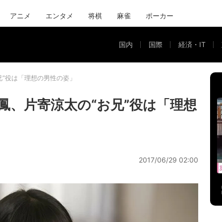
アニメ
エンタメ
将棋
麻雀
ポーカー
国内
国際
経済・IT
兄”役は「理想の男性の姿」
鳳、片寄涼太の“お兄”役は「理想
2017/06/29 02:00