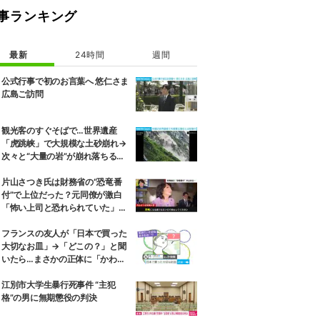
事ランキング
最新
24時間
週間
公式行事で初のお言葉へ 悠仁さま
広島ご訪問
観光客のすぐそばで…世界遺産
「虎跳峡」で大規模な土砂崩れ→
次々と“大量の岩”が崩れ落ちる瞬
間 中国
片山さつき氏は財務省の“恐竜番
付”で上位だった？元同僚が激白
「怖い上司と恐れられていた」
「関脇からおかみさんに」
フランスの友人が「日本で買った
大切なお皿」→「どこの？」と聞
いたら…まさかの正体に「かわい
すぎ」「おしゃれに聞こえる」
江別市大学生暴行死事件 “主犯
格”の男に無期懲役の判決