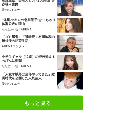
加護亜依、芸能人との“体の関係”を
赤裸々告白
愛のハイエナ
“体重72キロの北川景子”ぽっちゃり
体型公表の理由
ななにー 地下ABEMA
「ゴミ屋敷」「孤独死」布川敏和の
離婚後の絶望生活
ABEMAエンタメ
小学生ギャル（12歳）の登校姿＆す
っぴんに衝撃
ななにー 地下ABEMA
「人殺す以外は全部やってきた」総
長時代を公開した人気芸人
愛のハイエナ
もっと見る