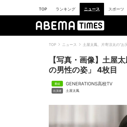
TOP
ランキング
ニュース
スポーツ
TOP
ニュース
土屋太鳳、片寄涼太の“お
【写真・画像】土屋太
の男性の姿」 4枚目
GENERATIONS高校TV
土屋太鳳