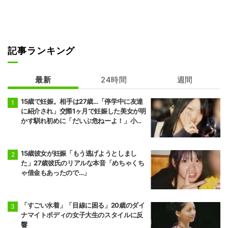
記事ランキング
最新
24時間
週間
15歳で妊娠。相手は27歳…「停学中に友達
に紹介され」交際1ヶ月で妊娠した美女が明
かす馴れ初めに「だいぶ危ねーよ！」小森
純も絶句
15歳彼女が妊娠「もう逃げようとしまし
た」27歳彼氏のリアルな本音「めちゃくち
ゃ借金もあったので…」
「すごい水着」「目線に困る」20歳のダイ
ナマイトボディの女子大生のスタイルに反
響