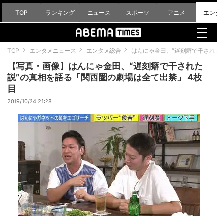
TOP
ランキング
ニュース
スポーツ
アニメ
エン
TOP
エンタメニュース
エンタメ総合
はんにゃ金田、“遅刻癖で干され
【写真・画像】はんにゃ金田、“遅刻癖で干された
説”の真相を語る「関西圏の劇場は全て出禁」 4枚
目
2019/10/24 21:28