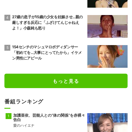
27歳の息子が15歳の少女を妊娠させ…親の
厳しすぎる反応に「ふざけてんじゃねえ
よ！」小森純も怒り
154センチのマシュマロボディダンサー
「初めてを…大事にとってたから」イケメ
ン男性にアピール
もっと見る
番組ランキング
加護亜依、芸能人との“体の関係”を赤裸々
告白
愛のハイエナ