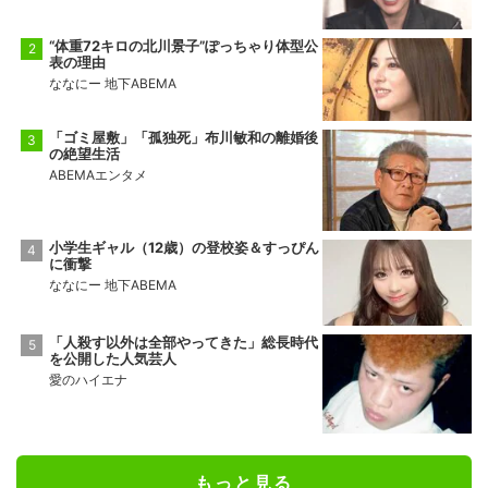
“体重72キロの北川景子”ぽっちゃり体型公
表の理由
ななにー 地下ABEMA
「ゴミ屋敷」「孤独死」布川敏和の離婚後
の絶望生活
ABEMAエンタメ
小学生ギャル（12歳）の登校姿＆すっぴん
に衝撃
ななにー 地下ABEMA
「人殺す以外は全部やってきた」総長時代
を公開した人気芸人
愛のハイエナ
もっと見る