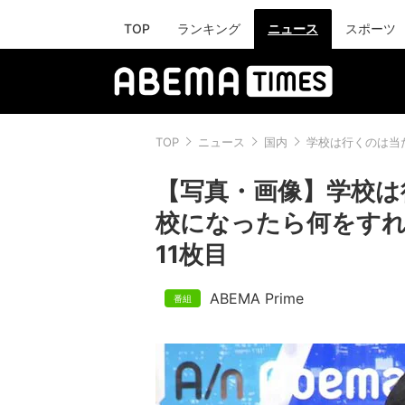
TOP
ランキング
ニュース
スポーツ
TOP
ニュース
国内
学校は行くのは当
【写真・画像】学校は
校になったら何をす
11枚目
ABEMA Prime