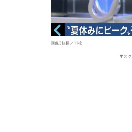
画像3枚目／11枚
▼スク