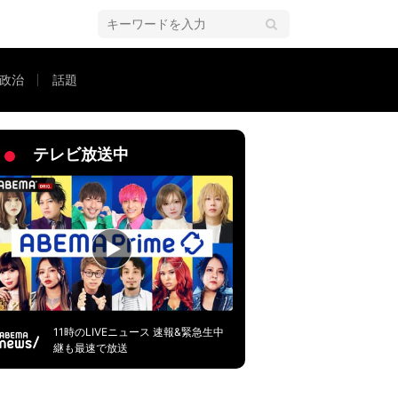
政治
話題
テレビ放送中
11時のLIVEニュース 速報&緊急生中
継も最速で放送