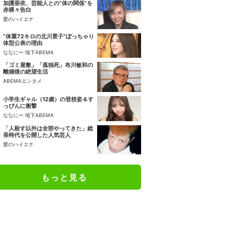
加護亜依、芸能人との“体の関係”を
赤裸々告白
愛のハイエナ
“体重72キロの北川景子”ぽっちゃり
体型公表の理由
ななにー 地下ABEMA
「ゴミ屋敷」「孤独死」布川敏和の
離婚後の絶望生活
ABEMAエンタメ
小学生ギャル（12歳）の登校姿＆す
っぴんに衝撃
ななにー 地下ABEMA
「人殺す以外は全部やってきた」総
長時代を公開した人気芸人
愛のハイエナ
もっと見る