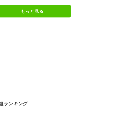
る」と批判殺到…選挙ドットコム
副編集長は「SNSでの見せ方を配
もっと見る
慮する時代」と指摘
組ランキング