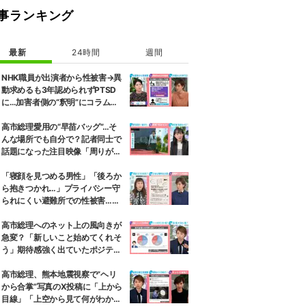
事ランキング
最新
24時間
週間
NHK職員が出演者から性被害→異
動求めるも3年認められずPTSD
に…加害者側の“釈明”にコラムニ
スト「納得がいかない」一方で組
織体制の問題点も指摘
高市総理愛用の“早苗バッグ”…そ
んな場所でも自分で？記者同士で
話題になった注目映像「周りが持
ちましょうか？と声をかけて
も…」
「寝顔を見つめる男性」「後ろか
ら抱きつかれ…」プライバシー守
られにくい避難所での性被害…被
害者へ緊急避妊ピル届けるプロジ
ェクトも 弁護士は「声を上げて
高市総理へのネット上の風向きが
いくべき」と強調
急変？「新しいこと始めてくれそ
う」期待感強く出ていたポジティ
ブ反応わずか半年で“逆風”に…今
後の政権運営に及ぼす影響は
高市総理、熊本地震視察で“ヘリ
から合掌”写真のX投稿に「上から
目線」「上空から見て何がわか