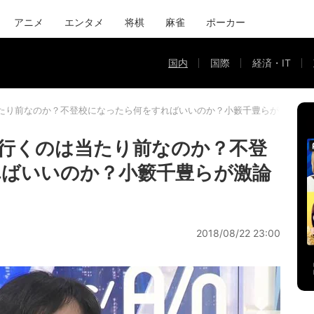
アニメ
エンタメ
将棋
麻雀
ポーカー
国内
国際
経済・IT
たり前なのか？不登校になったら何をすればいいのか？小籔千豊らが激論
行くのは当たり前なのか？不登
ればいいのか？小籔千豊らが激論
2018/08/22 23:00