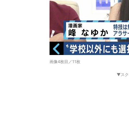
画像4枚目／11枚
▼スク