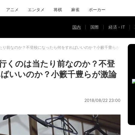
アニメ
エンタメ
将棋
麻雀
ポーカー
国内
国際
経済・IT
たり前なのか？不登校になったら何をすればいいのか？小籔千豊らが激論
行くのは当たり前なのか？不登
ればいいのか？小籔千豊らが激論
2018/08/22 23:00