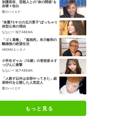
加護亜依、芸能人との“体の関係”を
赤裸々告白
愛のハイエナ
“体重72キロの北川景子”ぽっちゃり
体型公表の理由
ななにー 地下ABEMA
「ゴミ屋敷」「孤独死」布川敏和の
離婚後の絶望生活
ABEMAエンタメ
小学生ギャル（12歳）の登校姿＆す
っぴんに衝撃
ななにー 地下ABEMA
「人殺す以外は全部やってきた」総
長時代を公開した人気芸人
愛のハイエナ
もっと見る