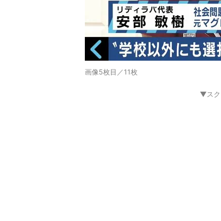
画像5枚目／11枚
▼スク