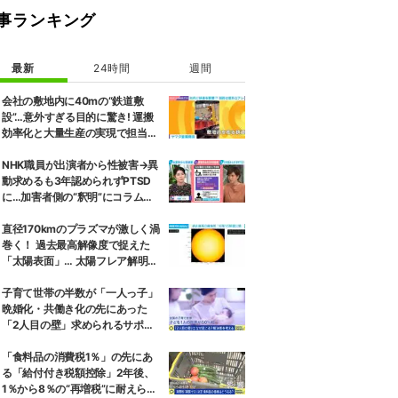
事ランキング
最新
24時間
週間
会社の敷地内に40mの“鉄道敷
設”…意外すぎる目的に驚き! 運搬
効率化と大量生産の実現で担当者
「楽しさも倍増」
NHK職員が出演者から性被害→異
動求めるも3年認められずPTSD
に…加害者側の“釈明”にコラムニ
スト「納得がいかない」一方で組
織体制の問題点も指摘
直径170kmのプラズマが激しく渦
巻く！ 過去最高解像度で捉えた
「太陽表面」… 太陽フレア解明へ
繋がる超貴重な最新観測 ハワイ
子育て世帯の半数が「一人っ子」
晩婚化・共働き化の先にあった
「2人目の壁」求められるサポー
トと、ライフスタイルの変化
「食料品の消費税1％」の先にあ
る「給付付き税額控除」2年後、
1％から8％の“再増税”に耐えられ