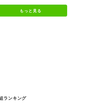
るのか 自民議員「増税分を上回る
形で中低所得層をカバーする」
もっと見る
組ランキング