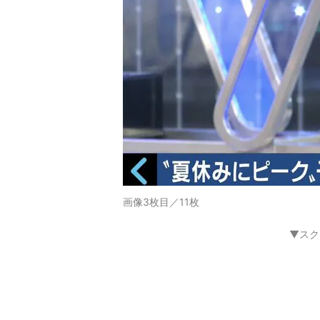
画像3枚目／11枚
▼スク