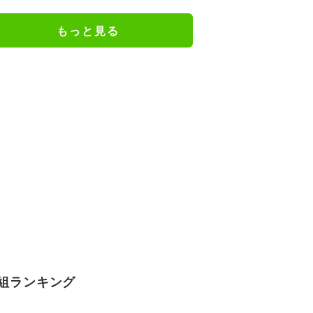
るのか 自民議員「増税分を上回る
形で中低所得層をカバーする」
もっと見る
組ランキング