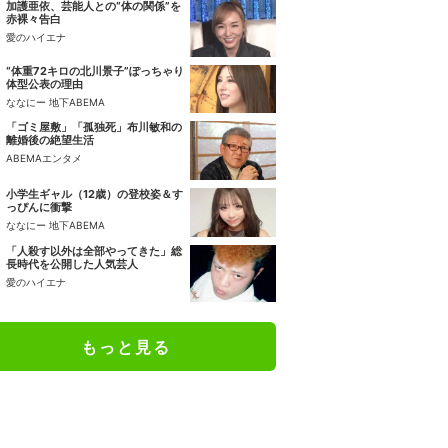
加護亜依、芸能人との“体の関係”を
赤裸々告白
愛のハイエナ
“体重72キロの北川景子”ぽっちゃり
体型公表の理由
ななにー 地下ABEMA
「ゴミ屋敷」「孤独死」布川敏和の
離婚後の絶望生活
ABEMAエンタメ
小学生ギャル（12歳）の登校姿＆す
っぴんに衝撃
ななにー 地下ABEMA
「人殺す以外は全部やってきた」総
長時代を公開した人気芸人
愛のハイエナ
もっと見る