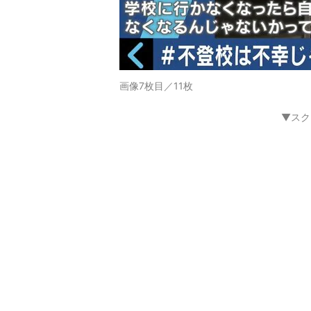
画像7枚目／11枚
▼スク