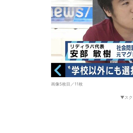
画像5枚目／11枚
▼スク