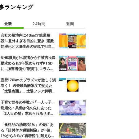
事ランキング
最新
24時間
週間
会社の敷地内に40mの“鉄道敷
設”…意外すぎる目的に驚き! 運搬
効率化と大量生産の実現で担当者
「楽しさも倍増」
NHK職員が出演者から性被害→異
動求めるも3年認められずPTSD
に…加害者側の“釈明”にコラムニ
スト「納得がいかない」一方で組
織体制の問題点も指摘
直径170kmのプラズマが激しく渦
巻く！ 過去最高解像度で捉えた
「太陽表面」… 太陽フレア解明へ
繋がる超貴重な最新観測 ハワイ
子育て世帯の半数が「一人っ子」
晩婚化・共働き化の先にあった
「2人目の壁」求められるサポー
トと、ライフスタイルの変化
「食料品の消費税1％」の先にあ
る「給付付き税額控除」2年後、
1％から8％の“再増税”に耐えられ