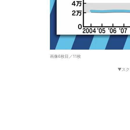
画像6枚目／11枚
▼スク