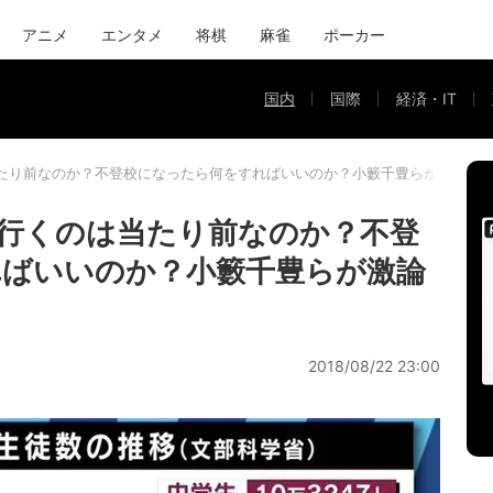
アニメ
エンタメ
将棋
麻雀
ポーカー
国内
国際
経済・IT
たり前なのか？不登校になったら何をすればいいのか？小籔千豊らが激論
行くのは当たり前なのか？不登
ればいいのか？小籔千豊らが激論
2018/08/22 23:00