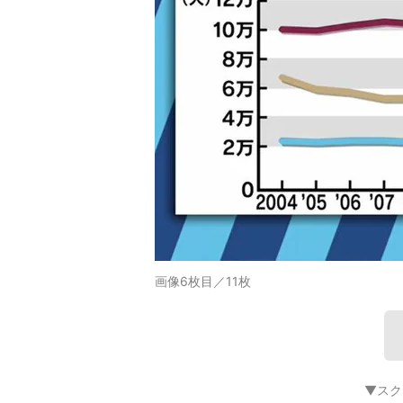
画像6枚目／11枚
▼スク