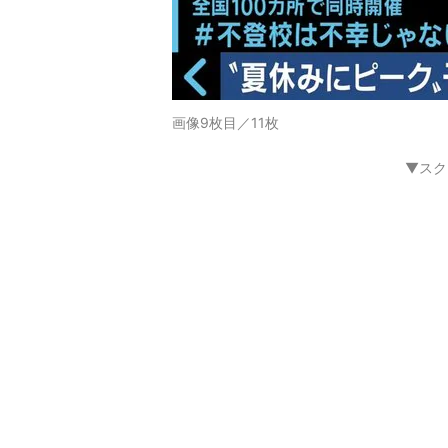
画像9枚目／11枚
▼スク