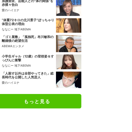
加護亜依、芸能人との“体の関係”を
赤裸々告白
愛のハイエナ
“体重72キロの北川景子”ぽっちゃり
体型公表の理由
ななにー 地下ABEMA
「ゴミ屋敷」「孤独死」布川敏和の
離婚後の絶望生活
ABEMAエンタメ
小学生ギャル（12歳）の登校姿＆す
っぴんに衝撃
ななにー 地下ABEMA
「人殺す以外は全部やってきた」総
長時代を公開した人気芸人
愛のハイエナ
もっと見る