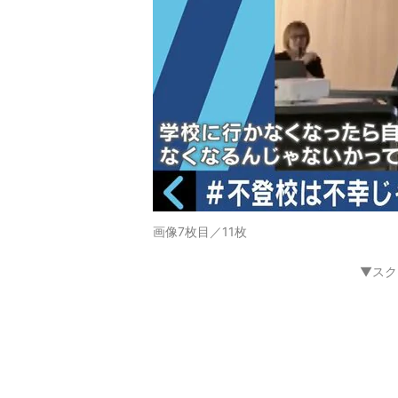
画像7枚目／11枚
▼スク