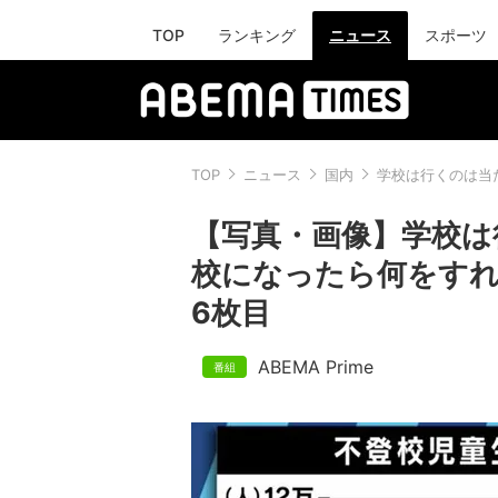
TOP
ランキング
ニュース
スポーツ
TOP
ニュース
国内
学校は行くのは当
【写真・画像】学校は
校になったら何をす
6枚目
ABEMA Prime