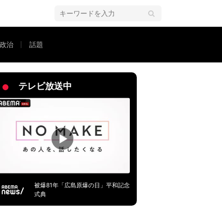
政治
話題
テレビ放送中
被爆81年「広島原爆の日」平和記念
式典