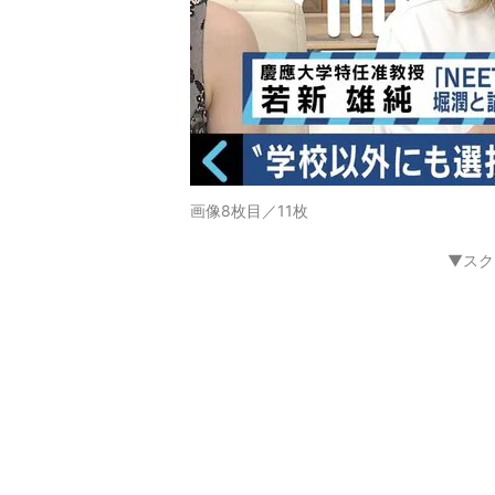
画像8枚目／11枚
▼スク