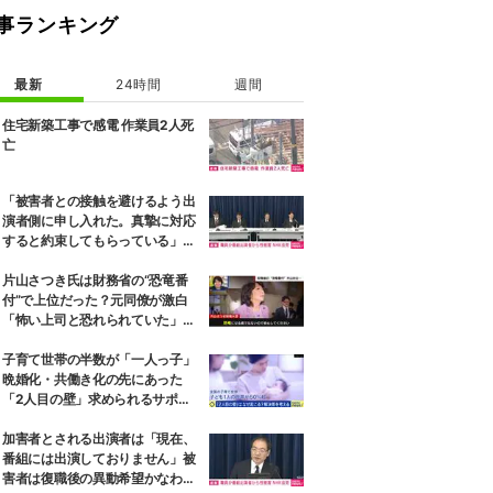
事ランキング
最新
24時間
週間
住宅新築工事で感電 作業員2人死
亡
「被害者との接触を避けるよう出
演者側に申し入れた。真摯に対応
すると約束してもらっている」職
員への性被害受けNHKの対応は
片山さつき氏は財務省の“恐竜番
付”で上位だった？元同僚が激白
「怖い上司と恐れられていた」
「関脇からおかみさんに」
子育て世帯の半数が「一人っ子」
晩婚化・共働き化の先にあった
「2人目の壁」求められるサポー
トと、ライフスタイルの変化
加害者とされる出演者は「現在、
番組には出演しておりません」被
害者は復職後の異動希望かなわず