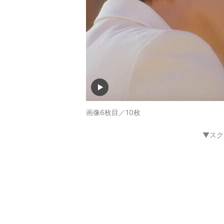
画像6枚目／10枚
▼スク