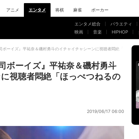
アニメ
エンタメ
将棋
麻雀
ポーカー
エンタメ総合
バラエティ
映画
音楽
HIPHOP
司ボーイズ』平祐奈＆磯村勇斗のイチャイチャシーンに視聴者悶絶「ほっぺ
司ボーイズ』平祐奈＆磯村勇斗
ンに視聴者悶絶「ほっぺつねるの
2019/06/17 06:00