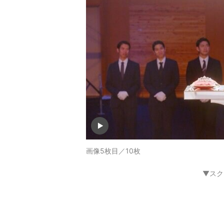
画像5枚目／10枚
▼スク