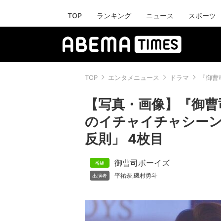
TOP
ランキング
ニュース
スポーツ
TOP
エンタメニュース
ドラマ
『御曹
【写真・画像】『御曹
のイチャイチャシー
反則」 4枚目
御曹司ボーイズ
平祐奈
磯村勇斗
,