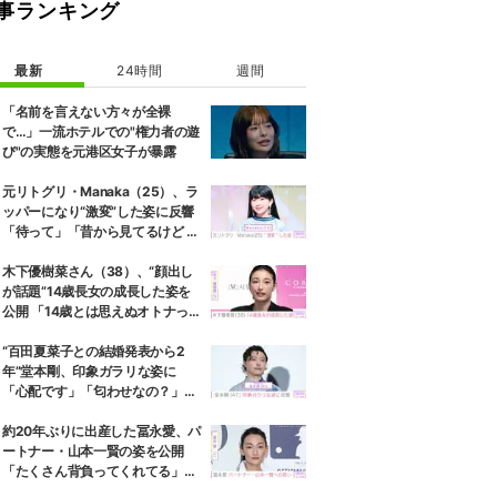
事ランキング
最新
24時間
週間
「名前を言えない方々が全裸
で…」一流ホテルでの"権力者の遊
び"の実態を元港区女子が暴露
元リトグリ・Manaka（25）、ラ
ッパーになり“激変”した姿に反響
「待って」「昔から見てるけど 最
近ずっと可愛くなってる」
木下優樹菜さん（38）、“顔出し
が話題”14歳長女の成長した姿を
公開 「14歳とは思えぬオトナっぽ
さ」「優樹菜ちゃんにそっくりす
ぎる」など反響
“百田夏菜子との結婚発表から2
年”堂本剛、印象ガラリな姿に
「心配です」「匂わせなの？」な
どさまざまな声
約20年ぶりに出産した冨永愛、パ
ートナー・山本一賢の姿を公開
「たくさん背負ってくれてる」感
謝の思いをつづる