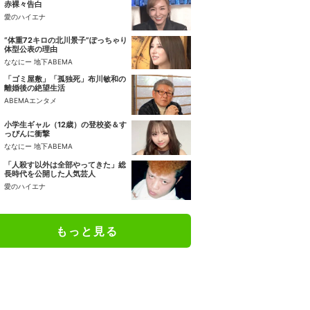
赤裸々告白
愛のハイエナ
“体重72キロの北川景子”ぽっちゃり
体型公表の理由
ななにー 地下ABEMA
「ゴミ屋敷」「孤独死」布川敏和の
離婚後の絶望生活
ABEMAエンタメ
小学生ギャル（12歳）の登校姿＆す
っぴんに衝撃
ななにー 地下ABEMA
「人殺す以外は全部やってきた」総
長時代を公開した人気芸人
愛のハイエナ
もっと見る