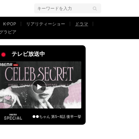
K-POP
リアリティーショー
ドラマ
グラビア
つねるの反則」
テレビ放送中
●●ちゃん 第5~8話 後半一挙