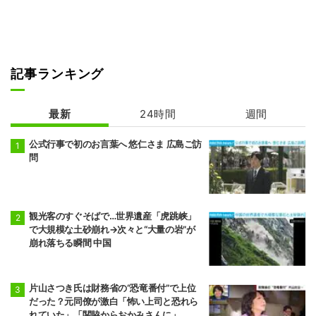
記事ランキング
最新
24時間
週間
公式行事で初のお言葉へ 悠仁さま 広島ご訪
問
観光客のすぐそばで…世界遺産「虎跳峡」
で大規模な土砂崩れ→次々と“大量の岩”が
崩れ落ちる瞬間 中国
片山さつき氏は財務省の“恐竜番付”で上位
だった？元同僚が激白「怖い上司と恐れら
れていた」「関脇からおかみさんに」