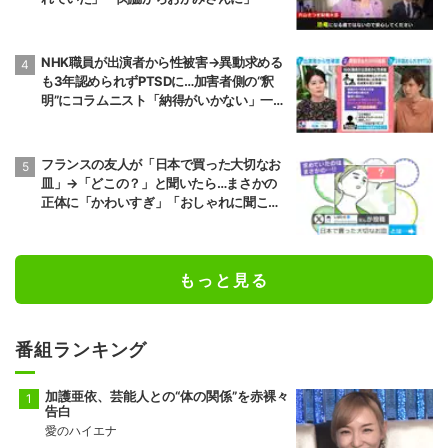
NHK職員が出演者から性被害→異動求める
も3年認められずPTSDに…加害者側の“釈
明”にコラムニスト「納得がいかない」一方
で組織体制の問題点も指摘
フランスの友人が「日本で買った大切なお
皿」→「どこの？」と聞いたら…まさかの
正体に「かわいすぎ」「おしゃれに聞こえ
る」
もっと見る
番組ランキング
加護亜依、芸能人との“体の関係”を赤裸々
告白
愛のハイエナ