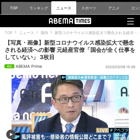
TOP
ランキング
ニュース
スポーツ
アニメ
エン
TOP
ニュース
国内
新型コロナウイルス感染拡大で懸念される経済への
【写真・画像】新型コロナウイルス感染拡大で懸念
される経済への影響 元経産官僚「国会が全く仕事を
していない」 3枚目
ABEMA Prime
2020/03/08 15:38