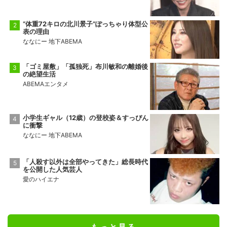
“体重72キロの北川景子”ぽっちゃり体型公
表の理由
ななにー 地下ABEMA
「ゴミ屋敷」「孤独死」布川敏和の離婚後
の絶望生活
ABEMAエンタメ
小学生ギャル（12歳）の登校姿＆すっぴん
に衝撃
ななにー 地下ABEMA
「人殺す以外は全部やってきた」総長時代
を公開した人気芸人
愛のハイエナ
もっと見る