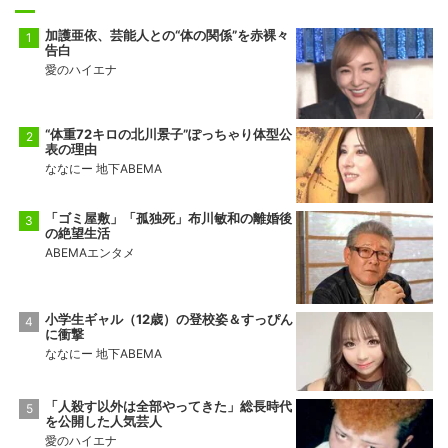
加護亜依、芸能人との“体の関係”を赤裸々
告白
愛のハイエナ
“体重72キロの北川景子”ぽっちゃり体型公
表の理由
ななにー 地下ABEMA
「ゴミ屋敷」「孤独死」布川敏和の離婚後
の絶望生活
ABEMAエンタメ
小学生ギャル（12歳）の登校姿＆すっぴん
に衝撃
ななにー 地下ABEMA
「人殺す以外は全部やってきた」総長時代
を公開した人気芸人
愛のハイエナ