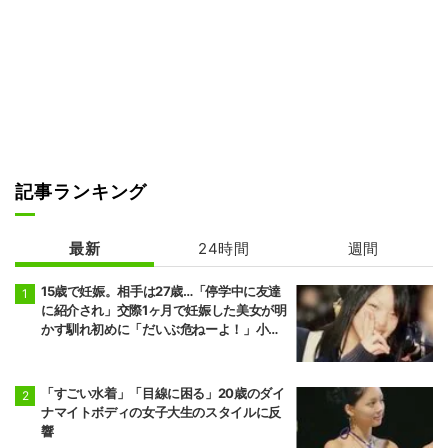
記事ランキング
最新
24時間
週間
15歳で妊娠。相手は27歳…「停学中に友達
に紹介され」交際1ヶ月で妊娠した美女が明
かす馴れ初めに「だいぶ危ねーよ！」小森
純も絶句
「すごい水着」「目線に困る」20歳のダイ
ナマイトボディの女子大生のスタイルに反
響