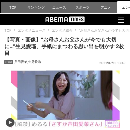
TOP
ランキング
ニュース
スポーツ
アニメ
エン
TOP
エンタメニュース
エンタメ総合
“お母さんお父さんが今でも大切
【写真・画像】“お母さんお父さんが今でも大切
に…”生見愛瑠、手紙にまつわる思い出を明かす 2枚
目
芦田愛菜
,
生見愛瑠
2021/07/15 13:49