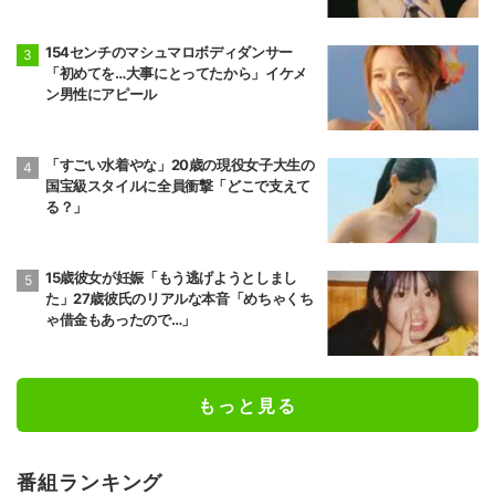
154センチのマシュマロボディダンサー
「初めてを…大事にとってたから」イケメ
ン男性にアピール
「すごい水着やな」20歳の現役女子大生の
国宝級スタイルに全員衝撃「どこで支えて
る？」
15歳彼女が妊娠「もう逃げようとしまし
た」27歳彼氏のリアルな本音「めちゃくち
ゃ借金もあったので…」
もっと見る
番組ランキング