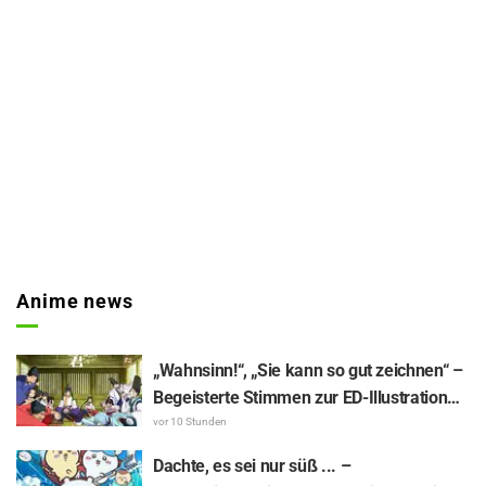
Anime news
„Wahnsinn!“, „Sie kann so gut zeichnen“ –
Begeisterte Stimmen zur ED-Illustration
von Asaki Yuikawa, der Sprecherin der
vor 10 Stunden
Hauptfigur aus „The Elusive Samurai“, für
Dachte, es sei nur süß ... –
Episode 13