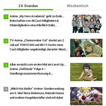
24 Stunden
Wöchentlich
Anime „My Hero Academia" geht zu Ende...
Botschaften von 48 Cast-Mitgliedern &
Stabmitgliedern einschließlich Daiki
Yamashita veröffentlicht, Epilog-Visual Full
Ver. ebenfalls freigegeben
TV-Anime „Chainsmoker Cat“ startet am 2.
Juli auf TOKYO MX und BS11! Sechs neue
Cast-Mitglieder angekündigt, darunter Misato
Matsuoka als Yaku Neko.
Allen erreicht zum ersten Mal ein Level-Up...
Anime „Hell Mode“ Folge 4 –
Handlungszusammenfassung &
Vorschaubilder veröffentlicht
„Witch Hat Atelier“-Anime: Sondersendung
am 5. Mai! Rena Motomura, Natsuki Hanae
und weitere Hauptdarsteller sind mit dabei