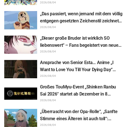
Enthüllung von Hidenori Matsubaras
2026/08/04
wunderschöner Zeichnung der drei
„Das passiert, wenn jemand mit dem völlig
Figuren aus „Neon Genesis Evangelion“ im
entgegen gesetzten Zeichenstil zeichnet“
Plugsuit
– Fans begeistert von der Unterstützungs-
2026/08/04
Illustration des „Yowamushi Pedal“-
„Dieser große Bruder ist wirklich SO
Schöpfers für „Jaadugar: A Witch in
liebenswert“ – Fans begeistert von neuen
Mongolia“
Illustrationen zur „JUJUTSU KAISEN“-
2026/08/04
Ausstellung, auf denen Choso Yūji Itadori
Ansprache von Senior Esta… Anime „I
auf die Pelle rückt
Want to Love You Till Your Dying Day“
Enthüllung von Synopsis für Episode 5,
2026/08/04
Szenenausschnitten, WEB-Trailer und
Großes TouMyu-Event „Shinken Ranbu
Episodenposter
Sai 2026“ startet ab Dezember in 8
Städten Japans! Alle 44 Touken Danshi
2026/08/04
vereint
„Überrascht von der Opa-Rolle“, „Sanfte
Stimme eines Älteren ist auch toll“:
Reaktionen auf Akira Ishidas Stimme als
2026/08/04