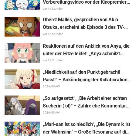
Vorbereitungsvideo vor der Kinopremiere
von „Chiikawa“ sorgt mit überraschender
vor 11 Stunden
Kluft für Erstaunen: „Härter als gedacht“,
Oberst Malles, gesprochen von Akio
„Es geht nur um Arbeit“
Otsuka, erscheint ab Episode 3 des TV-
Animes „The Ghost in the Shell“! Cast-
vor 17 Stunden
Kommentar & Endcard enthüllt
Reaktionen auf den Anblick von Anya, die
unter der Hitze leidet: „Anya schmilzt
dahin“ – „SPY x FAMILY“-
vor 17 Stunden
Ankündigungsillustration sorgt für
„Niedlichkeit auf den Punkt gebracht!
Aufsehen
Passt!“ – Ankündigung der Kollaboration
zwischen „Lycoris Recoil“ und Kumamine
2026/08/05
von „Shigoto Neko“ sorgt für zahlreiche
„So aufgesetzt“, „Die Arbeit einer echten
„Passt!“-Reaktionen
Sucherin (lol)“ – Zahlreiche Kommentare
zu einer Frieren-Plüschfigur, die in einer
2026/08/04
Ausstellungs-Mimik steckt: „Frieren –
„Mari-san ist so niedlich“, „Die Dynamik ist
Nach dem Ende der Reise“
der Wahnsinn“ – Große Resonanz auf die