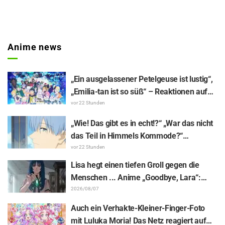
Anime news
„Ein ausgelassener Petelgeuse ist lustig“,
„Emilia-tan ist so süß“ – Reaktionen auf
das enthüllte Visuelle zum Event
vor 22 Stunden
anlässlich des 10-jährigen Anime-
„Wie! Das gibt es in echt!?“ „War das nicht
Jubiläums von „Re:ZERO -Starting Life in
das Teil in Himmels Kommode?“
Another World-“
Enthüllung des „Horns des Dunklen
vor 22 Stunden
Drachen“ aus Episode 1 von „Frieren –
Lisa hegt einen tiefen Groll gegen die
Nach dem Ende der Reise“ versetzt Fans
Menschen ... Anime „Goodbye, Lara“:
in Erstaunen
Synopsis und Vorab-Screenshots zu Folge
2026/08/07
6 veröffentlicht
Auch ein Verhakte-Kleiner-Finger-Foto
mit Luluka Moria! Das Netz reagiert auf