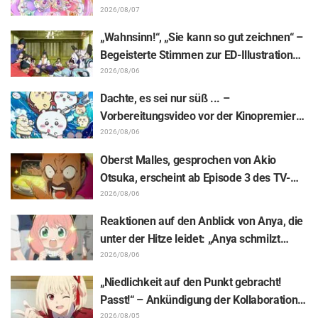
den Bericht der Synchronsprecherin Nao
2026/08/07
Tōyama vom Besuch der Dream Stage zu
„Wahnsinn!“, „Sie kann so gut zeichnen“ –
„Star Detective Precure!“ mit: „Das sind ja
Begeisterte Stimmen zur ED-Illustration
zwei Arcanas!“
von Asaki Yuikawa, der Sprecherin der
2026/08/06
Hauptfigur aus „The Elusive Samurai“, für
Dachte, es sei nur süß ... –
Episode 13
Vorbereitungsvideo vor der Kinopremiere
von „Chiikawa“ sorgt mit überraschender
2026/08/06
Kluft für Erstaunen: „Härter als gedacht“,
Oberst Malles, gesprochen von Akio
„Es geht nur um Arbeit“
Otsuka, erscheint ab Episode 3 des TV-
Animes „The Ghost in the Shell“! Cast-
2026/08/06
Kommentar & Endcard enthüllt
Reaktionen auf den Anblick von Anya, die
unter der Hitze leidet: „Anya schmilzt
dahin“ – „SPY x FAMILY“-
2026/08/06
Ankündigungsillustration sorgt für
„Niedlichkeit auf den Punkt gebracht!
Aufsehen
Passt!“ – Ankündigung der Kollaboration
zwischen „Lycoris Recoil“ und Kumamine
2026/08/05