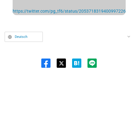
https://twitter.com/pg_tf6/status/2053718319400997226
Deutsch
Twit
ter