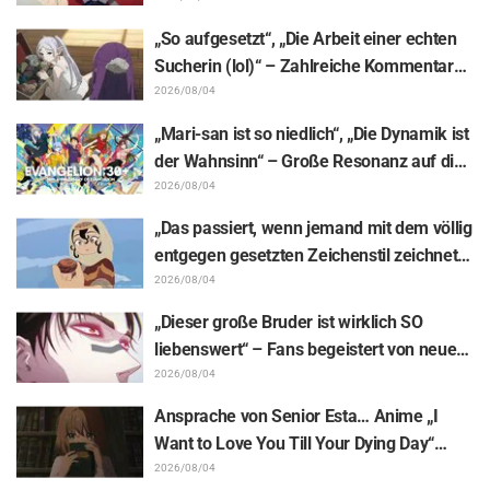
von „Shigoto Neko“ sorgt für zahlreiche
„So aufgesetzt“, „Die Arbeit einer echten
„Passt!“-Reaktionen
Sucherin (lol)“ – Zahlreiche Kommentare
zu einer Frieren-Plüschfigur, die in einer
2026/08/04
Ausstellungs-Mimik steckt: „Frieren –
„Mari-san ist so niedlich“, „Die Dynamik ist
Nach dem Ende der Reise“
der Wahnsinn“ – Große Resonanz auf die
Enthüllung von Hidenori Matsubaras
2026/08/04
wunderschöner Zeichnung der drei
„Das passiert, wenn jemand mit dem völlig
Figuren aus „Neon Genesis Evangelion“ im
entgegen gesetzten Zeichenstil zeichnet“
Plugsuit
– Fans begeistert von der Unterstützungs-
2026/08/04
Illustration des „Yowamushi Pedal“-
„Dieser große Bruder ist wirklich SO
Schöpfers für „Jaadugar: A Witch in
liebenswert“ – Fans begeistert von neuen
Mongolia“
Illustrationen zur „JUJUTSU KAISEN“-
2026/08/04
Ausstellung, auf denen Choso Yūji Itadori
Ansprache von Senior Esta… Anime „I
auf die Pelle rückt
Want to Love You Till Your Dying Day“
Enthüllung von Synopsis für Episode 5,
2026/08/04