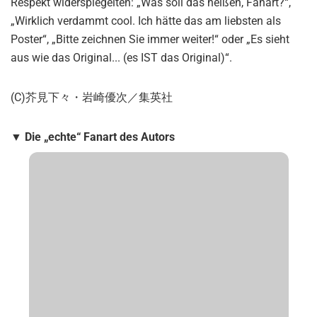
Respekt widerspiegelten: „Was soll das heißen, Fanart?“,
„Wirklich verdammt cool. Ich hätte das am liebsten als
Poster“, „Bitte zeichnen Sie immer weiter!“ oder „Es sieht
aus wie das Original... (es IST das Original)“.
​(C)芥見下々・岩崎優次／集英社
▼ Die „echte“ Fanart des Autors