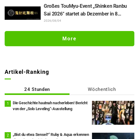
Szenenausschnitten, WEB-Trailer und
Großes TouMyu-Event „Shinken Ranbu
Episodenposter
Sai 2026“ startet ab Dezember in 8
Städten Japans! Alle 44 Touken Danshi
2026/08/04
vereint
More
Artikel-Ranking
24 Stunden
Wöchentlich
Die Geschichte hautnah nacherleben! Bericht
von der „Solo Leveling“-Ausstellung
„Bist du etwa Sensei?“ Ruby & Aqua erkennen