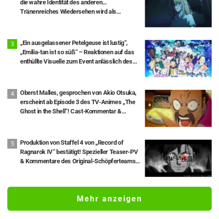
die wahre Identität des anderen…
Tränenreiches Wiedersehen wird als
„legendäre Episode“ und „Gänsehaut pur“
gefeiert – Anime „【OSHI NO KO】 –
[Mein*Star]“ Episode 35
„Ein ausgelassener Petelgeuse ist lustig“,
„Emilia-tan ist so süß“ – Reaktionen auf das
enthüllte Visuelle zum Event anlässlich des
10-jährigen Anime-Jubiläums von „Re:ZERO -
Starting Life in Another World-“
Oberst Malles, gesprochen von Akio Otsuka,
erscheint ab Episode 3 des TV-Animes „The
Ghost in the Shell“! Cast-Kommentar &
Endcard enthüllt
Produktion von Staffel 4 von „Record of
Ragnarok IV“ bestätigt! Spezieller Teaser-PV
& Kommentare des Original-Schöpferteams
eingetroffen: „Die Runden 10 und 11 stehen im
Mittelpunkt“
Mehr anzeigen