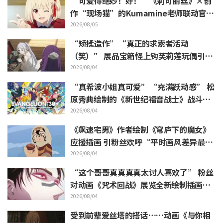
“可爱得绝妙！好！”《莉可丽丝》×创
作“现场猫”的Kumamine老师联动官宣
引发“好！”反响不断
2026/08/05
“矫揉造作”“真正的求索者活动
（笑）” 展品宝箱怪上钩芙莉莲玩偶引吐
槽如潮《葬送的芙莉莲》
2026/08/04
“真希波小姐真可爱”“充满跃动感” 松
原秀典绘制的《新世纪福音战士》战斗服
姿态三人美丽手稿公开引热议
2026/08/04
《飙速宅男》作者绘制《穹庐下的魔女》
应援插画 引粉丝欢呼“平时画风差异最大
的人画出来原来是这样”
2026/08/04
“这个哥哥真真真真太讨人喜欢了” 粉丝
对动画《咒术回战》展览全新绘制插画中
逼近虎杖悠仁的胀相感到狂喜
2026/08/04
受到前辈爱丝塔的搭话……动画《与你相