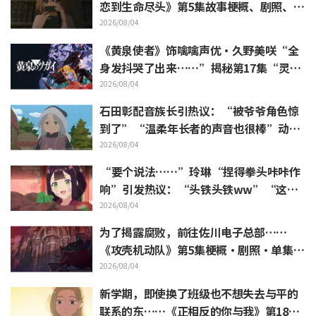
恋到生命尽头》第5集故事梗概、剧照、W
EB预告、剧集海报公开
2026/08/04
《黄泉使者》饰噙噙声优·久野美咲“全
身发抖哭了出来……”揭秘第17集“灵魂
名演”的幕后
2026/08/04
石田彰配音族长引热议：“被爷爷角色惊
到了”“温柔年长者的声音也很棒”动画
《穹庐下的魔女》第6集
2026/08/04
“要个说法……”玲琳“捏得拳头咔咔作
响”引发热议：“头铁头铁ww”“这表
情绝了”／《我是不才恶女》第4集
2026/08/04
为了揭露腐败，前往佐川电子总部……
《攻壳机动队》第5集梗概·剧照·单集视
觉图公开
2026/08/04
新学期，即使换了班级也不想失去与平的
联系的东……《正相反的你与我》第18集