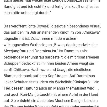
auch dieses Mal wieder jede Menge Bonus-Extraseiten im
Band gibt und ich echt fix und fertig bin, kauft und lest es
euch bitte unbedingt durch!“
Das veröffentlichte Cover-Bild zeigt ein besonderes Visual,
das auf den im Juli anstehenden Kinofilm von „Chiikawa“
abgestimmt ist. Zusammen mit dem extrem
wirkungsvollen Werbeslogan „Etwas, das irgendwie eine
Meerjungfrau und Danmitsu ist.“ ist Danmitsu als
betörende Meerjungfrau dargestellt, die mit rosafarbenen
Schuppen bedeckt ist. In ihren beiden Armen wiegt sie
sanft Chiikawa, Hachiware und Usagi, die niedlichen
Blumenschmuck auf dem Kopf tragen. Auf Danmitsus
linker Schulter sitzt zudem ein Wickelbär (Kinkajou) – ein
Tier, dessen Haltung auch im Manga thematisiert wird –,
und auch Kuri-Manjū taucht mit einem Apfel in der Hand
auf. So entsteht ein absolutes Must-see-Design, bei dem