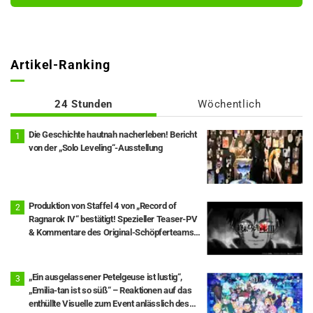
Artikel-Ranking
24 Stunden
Wöchentlich
Die Geschichte hautnah nacherleben! Bericht
von der „Solo Leveling“-Ausstellung
Produktion von Staffel 4 von „Record of
Ragnarok IV“ bestätigt! Spezieller Teaser-PV
& Kommentare des Original-Schöpferteams
eingetroffen: „Die Runden 10 und 11 stehen im
Mittelpunkt“
„Ein ausgelassener Petelgeuse ist lustig“,
„Emilia-tan ist so süß“ – Reaktionen auf das
enthüllte Visuelle zum Event anlässlich des