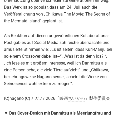
Unterstützung über verschiedenste Generationen hinweg.
Das Werk ist so populär, dass am 24. Juli auch die
Veröffentlichung von „Chiikawa The Movie: The Secret of
the Mermaid Island“ geplant ist.
Als Reaktion auf diesen ungewöhnlichen Kollaborations-
Post gab es auf Social Media zahlreiche überraschte und
amüsierte Stimmen wie: „Es ist selten, dass Kuri-Manjū bei
so einem Crossover dabei ist~“, „Was ist da denn los?!“,
„Ich lese es mit großem Interesse, weil ich Danmitsu als
eine Person sehe, die viele Tiere aufzieht“ und „Chiikawa,
beziehungsweise Nagano-sensei, scheint die Werke von
Seino-sensei wohl extrem zu mögen“.
(C)nagano (C)ナガノ/ 2026「映画
ちいかわ
」製作委員会
▼ Das Cover-Design mit Danmitsu als Meerjungfrau und