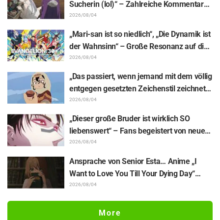
Sucherin (lol)“ – Zahlreiche Kommentare
zu einer Frieren-Plüschfigur, die in einer
2026/08/04
Ausstellungs-Mimik steckt: „Frieren –
„Mari-san ist so niedlich“, „Die Dynamik ist
Nach dem Ende der Reise“
der Wahnsinn“ – Große Resonanz auf die
Enthüllung von Hidenori Matsubaras
2026/08/04
wunderschöner Zeichnung der drei
„Das passiert, wenn jemand mit dem völlig
Figuren aus „Neon Genesis Evangelion“ im
entgegen gesetzten Zeichenstil zeichnet“
Plugsuit
– Fans begeistert von der Unterstützungs-
2026/08/04
Illustration des „Yowamushi Pedal“-
„Dieser große Bruder ist wirklich SO
Schöpfers für „Jaadugar: A Witch in
liebenswert“ – Fans begeistert von neuen
Mongolia“
Illustrationen zur „JUJUTSU KAISEN“-
2026/08/04
Ausstellung, auf denen Choso Yūji Itadori
Ansprache von Senior Esta… Anime „I
auf die Pelle rückt
Want to Love You Till Your Dying Day“
Enthüllung von Synopsis für Episode 5,
2026/08/04
Szenenausschnitten, WEB-Trailer und
Episodenposter
More