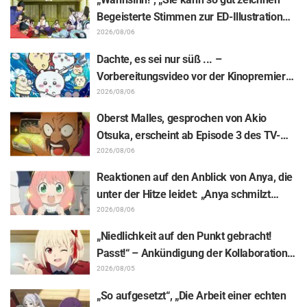
„Star Detective Precure!“ mit: „Das sind ja
Begeisterte Stimmen zur ED-Illustration
zwei Arcanas!“
von Asaki Yuikawa, der Sprecherin der
2026/08/06
Hauptfigur aus „The Elusive Samurai“, für
Dachte, es sei nur süß ... –
Episode 13
Vorbereitungsvideo vor der Kinopremiere
von „Chiikawa“ sorgt mit überraschender
2026/08/06
Kluft für Erstaunen: „Härter als gedacht“,
Oberst Malles, gesprochen von Akio
„Es geht nur um Arbeit“
Otsuka, erscheint ab Episode 3 des TV-
Animes „The Ghost in the Shell“! Cast-
2026/08/06
Kommentar & Endcard enthüllt
Reaktionen auf den Anblick von Anya, die
unter der Hitze leidet: „Anya schmilzt
dahin“ – „SPY x FAMILY“-
2026/08/06
Ankündigungsillustration sorgt für
„Niedlichkeit auf den Punkt gebracht!
Aufsehen
Passt!“ – Ankündigung der Kollaboration
zwischen „Lycoris Recoil“ und Kumamine
2026/08/05
von „Shigoto Neko“ sorgt für zahlreiche
„So aufgesetzt“, „Die Arbeit einer echten
„Passt!“-Reaktionen