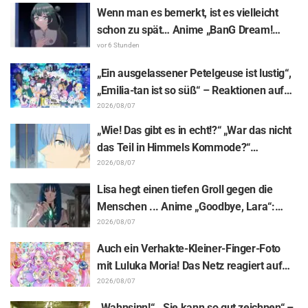
Wenn man es bemerkt, ist es vielleicht
schon zu spät… Anime „BanG Dream!
Yume∞Mita“ Episode 8, Inhaltsangabe
vor 6 Stunden
und Szenenbilder veröffentlicht
„Ein ausgelassener Petelgeuse ist lustig“,
„Emilia-tan ist so süß“ – Reaktionen auf
das enthüllte Visuelle zum Event
2026/08/07
anlässlich des 10-jährigen Anime-
„Wie! Das gibt es in echt!?“ „War das nicht
Jubiläums von „Re:ZERO -Starting Life in
das Teil in Himmels Kommode?“
Another World-“
Enthüllung des „Horns des Dunklen
2026/08/07
Drachen“ aus Episode 1 von „Frieren –
Lisa hegt einen tiefen Groll gegen die
Nach dem Ende der Reise“ versetzt Fans
Menschen ... Anime „Goodbye, Lara“:
in Erstaunen
Synopsis und Vorab-Screenshots zu Folge
2026/08/07
6 veröffentlicht
Auch ein Verhakte-Kleiner-Finger-Foto
mit Luluka Moria! Das Netz reagiert auf
den Bericht der Synchronsprecherin Nao
2026/08/07
Tōyama vom Besuch der Dream Stage zu
„Wahnsinn!“, „Sie kann so gut zeichnen“ –