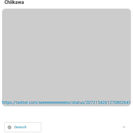
Chiikawa
https://twitter.com/seeeeeeeeeeeeno/status/2072154261270802641
Deutsch