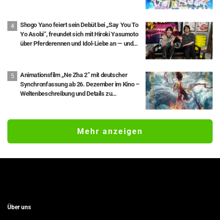
10-jährigen Anime-Jubiläums von „Re:ZERO -
Starting Life in Another World-“
Shogo Yano feiert sein Debüt bei „Say You To
Yo Asobi“, freundet sich mit Hiroki Yasumoto
über Pferderennen und Idol-Liebe an — und
meldet sich sogar freiwillig für den
überraschenden Gummiband-Schnipser
Animationsfilm „Ne Zha 2” mit deutscher
Synchronfassung ab 26. Dezember im Kino –
Weltenbeschreibung und Details zu
Eintrittsprämien veröffentlicht
Mehr anzeigen
Über uns