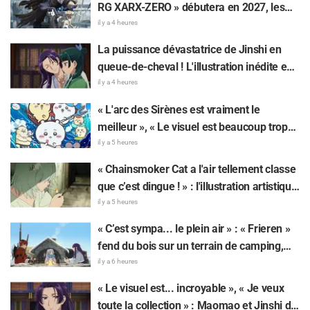
RG XARX-ZERO » débutera en 2027, les
fans s'enflamment : « Une cape et un bras
il y a 4 heures
comme une bête !? », « Le mecha du
La puissance dévastatrice de Jinshi en
protagoniste est super classe »
queue-de-cheval ! L'illustration inédite en
yukata pour l'événement d'été de « Les
il y a 4 heures
Carnets de l'Apothicaire » fait réagir : «
« L'arc des Sirènes est vraiment le
Mon cœur a failli lâcher pour de vrai », « Il
meilleur », « Le visuel est beaucoup trop
faudrait l'immortaliser sur une fresque »
beau » : des réactions enthousiastes alors
il y a 5 heures
que « Chiikawa The Movie: The Secret of
« Chainsmoker Cat a l'air tellement classe
the Mermaid Island » sort aujourd'hui, le
que c’est dingue ! » : l'illustration artistique
24 juillet
de « Chainsmoker Cat » par l'auteur de «
il y a 5 heures
Blue Period » fait dire aux fans : « On dirait
« C’est sympa... le plein air » : « Frieren »
qu'elle pourrait être à Geidai »
fend du bois sur un terrain de camping,
cet univers surréaliste fait réagir : « Sa vie
il y a 6 heures
est bien remplie tous les jours »
« Le visuel est... incroyable », « Je veux
toute la collection » : Maomao et Jinshi de