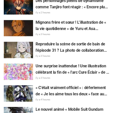
Des personnages pleins de dynamisme
connaisseur »
comme Tanjiro font réagir : « Encore plus
spectaculaire que sur l'écran ! » — Une
il y a 2 heures
affiche géante de l'arc Château Infini de «
Mignons frère et sœur ! L'illustration de «
Demon Slayer: Kimetsu No Yaiba »
la vie quotidienne » de Yuru et Asa
apparaît à Ikebukuro et fait grand bruit
mangeant de la glace pilée dans «
il y a 3 heures
Daemons of the Shadow Realm » fait
Reproduire la scène de sortie de bain de
réagir : « Trop précieux, je meurs », « On
l'épisode 31 ? La photo de collaboration
dirait totalement un couple »
entre « Frieren » et « Garigari-kun » fait
il y a 3 heures
parler d'elle : « On dirait que ses cheveux
Une surprise inattendue ! Une illustration
sont enroulés dans une serviette de bain »
célébrant la fin de « l'arc Cure Éclair » de «
Star Detective Precure! » fait réagir : « Ça
il y a 3 heures
serre le cœur », « On ressent tout l'amour
« C'était vraiment officiel » : déferlement
de l'équipe de production »
de « Je les aime tous les deux » face au
dilemme ultime entre « Tanigaki le Matagi
il y a 4 heures
» et « Genjiro-chan » de Golden Kamuy
Le nouvel animé « Mobile Suit Gundam