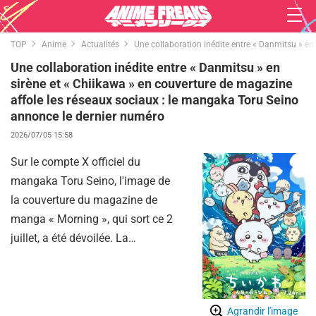
TOP
Anime
Actualités
Une collaboration inédite entre « Danmitsu » en
Une collaboration inédite entre « Danmitsu » en
sirène et « Chiikawa » en couverture de magazine
affole les réseaux sociaux : le mangaka Toru Seino
annonce le dernier numéro
2026/07/05 15:58
Sur le compte X officiel du
mangaka Toru Seino, l'image de
la couverture du magazine de
manga « Morning », qui sort ce 2
juillet, a été dévoilée. La
couverture de ce numéro propose
une collaboration des plus
insolites entre les mangas «
Agrandir l'image
Danmitsu » et « Chiikawa », ce qui