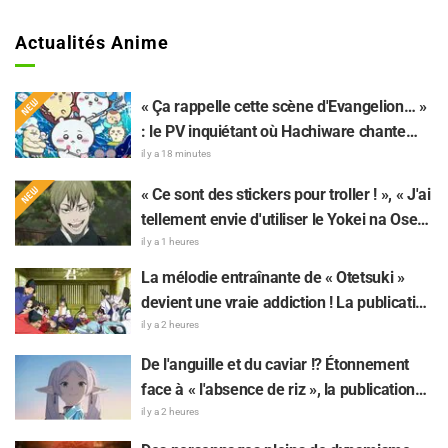
Actualités Anime
« Ça rappelle cette scène d'Evangelion… »
: le PV inquiétant où Hachiware chante
dans « Chiikawa The Movie: The Secret of
il y a 18 minutes
the Mermaid Island » fait réagir
« Ce sont des stickers pour troller ! », « J'ai
tellement envie d'utiliser le Yokei na Ose-
Wi-Fi!! » : les fans ravis par l'arrivée du 8e
il y a 1 heures
lot de stickers LINE « The Culling Game »
La mélodie entraînante de « Otetsuki »
devient une vraie addiction ! La publication
du MV de la chanson insérée de « The
il y a 2 heures
Elusive Samurai » fait sensation : « Un
De l'anguille et du caviar !? Étonnement
character song pour une œuvre historique
face à « l'absence de riz », la publication
à l'ère Reiwa »
sur « Frieren » fait réagir : « Choisir la
il y a 2 heures
grillade nature, c'est un truc de