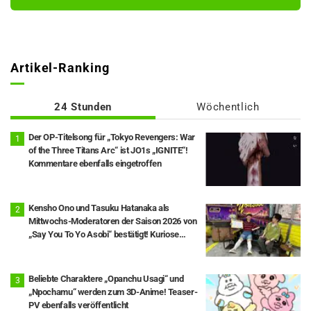
Artikel-Ranking
24 Stunden
Wöchentlich
Der OP-Titelsong für „Tokyo Revengers: War
of the Three Titans Arc“ ist JO1s „IGNITE“!
Kommentare ebenfalls eingetroffen
Kensho Ono und Tasuku Hatanaka als
Mittwochs-Moderatoren der Saison 2026 von
„Say You To Yo Asobi“ bestätigt! Kuriose
Fast-Panne während der Live-Sendung: Kopf
fällt vom Kostüm ab.
Beliebte Charaktere „Opanchu Usagi“ und
„Npochamu“ werden zum 3D-Anime! Teaser-
PV ebenfalls veröffentlicht