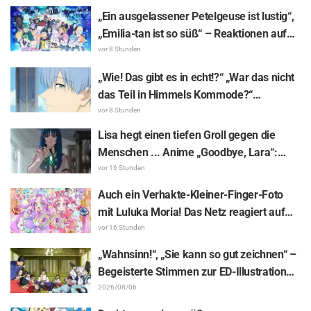
„Ein ausgelassener Petelgeuse ist lustig“,
„Emilia-tan ist so süß“ – Reaktionen auf
das enthüllte Visuelle zum Event
vor 8 Stunden
anlässlich des 10-jährigen Anime-
„Wie! Das gibt es in echt!?“ „War das nicht
Jubiläums von „Re:ZERO -Starting Life in
das Teil in Himmels Kommode?“
Another World-“
Enthüllung des „Horns des Dunklen
vor 8 Stunden
Drachen“ aus Episode 1 von „Frieren –
Lisa hegt einen tiefen Groll gegen die
Nach dem Ende der Reise“ versetzt Fans
Menschen ... Anime „Goodbye, Lara“:
in Erstaunen
Synopsis und Vorab-Screenshots zu Folge
vor 16 Stunden
6 veröffentlicht
Auch ein Verhakte-Kleiner-Finger-Foto
mit Luluka Moria! Das Netz reagiert auf
den Bericht der Synchronsprecherin Nao
vor 16 Stunden
Tōyama vom Besuch der Dream Stage zu
„Wahnsinn!“, „Sie kann so gut zeichnen“ –
„Star Detective Precure!“ mit: „Das sind ja
Begeisterte Stimmen zur ED-Illustration
zwei Arcanas!“
von Asaki Yuikawa, der Sprecherin der
2026/08/06
Hauptfigur aus „The Elusive Samurai“, für