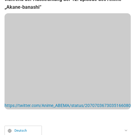
„Akane-banashi“
https://twitter.com/Anime_ABEMA/status/2070703673035166080
Deutsch