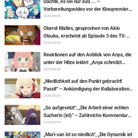
Dachte, es sei nur süß ... –
Episode 13
Vorbereitungsvideo vor der Kinopremiere
von „Chiikawa“ sorgt mit überraschender
2026/08/06
Kluft für Erstaunen: „Härter als gedacht“,
Oberst Malles, gesprochen von Akio
„Es geht nur um Arbeit“
Otsuka, erscheint ab Episode 3 des TV-
Animes „The Ghost in the Shell“! Cast-
2026/08/06
Kommentar & Endcard enthüllt
Reaktionen auf den Anblick von Anya, die
unter der Hitze leidet: „Anya schmilzt
dahin“ – „SPY x FAMILY“-
2026/08/06
Ankündigungsillustration sorgt für
„Niedlichkeit auf den Punkt gebracht!
Aufsehen
Passt!“ – Ankündigung der Kollaboration
zwischen „Lycoris Recoil“ und Kumamine
2026/08/05
von „Shigoto Neko“ sorgt für zahlreiche
„So aufgesetzt“, „Die Arbeit einer echten
„Passt!“-Reaktionen
Sucherin (lol)“ – Zahlreiche Kommentare
zu einer Frieren-Plüschfigur, die in einer
2026/08/04
Ausstellungs-Mimik steckt: „Frieren –
„Mari-san ist so niedlich“, „Die Dynamik ist