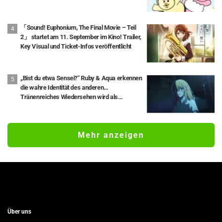
「Sound! Euphonium, The Final Movie – Teil
2」 startet am 11. September im Kino! Trailer,
Key Visual und Ticket-Infos veröffentlicht
„Bist du etwa Sensei?“ Ruby & Aqua erkennen
die wahre Identität des anderen…
Tränenreiches Wiedersehen wird als
„legendäre Episode“ und „Gänsehaut pur“
gefeiert – Anime „【OSHI NO KO】 –
[Mein*Star]“ Episode 35
Mehr anzeigen
Über uns