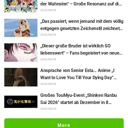
Nach dem Ende der Reise“
der Wahnsinn“ – Große Resonanz auf die
Enthüllung von Hidenori Matsubaras
2026/08/04
wunderschöner Zeichnung der drei
„Das passiert, wenn jemand mit dem völlig
Figuren aus „Neon Genesis Evangelion“ im
entgegen gesetzten Zeichenstil zeichnet“
Plugsuit
– Fans begeistert von der Unterstützungs-
2026/08/04
Illustration des „Yowamushi Pedal“-
„Dieser große Bruder ist wirklich SO
Schöpfers für „Jaadugar: A Witch in
liebenswert“ – Fans begeistert von neuen
Mongolia“
Illustrationen zur „JUJUTSU KAISEN“-
2026/08/04
Ausstellung, auf denen Choso Yūji Itadori
Ansprache von Senior Esta… Anime „I
auf die Pelle rückt
Want to Love You Till Your Dying Day“
Enthüllung von Synopsis für Episode 5,
2026/08/04
Szenenausschnitten, WEB-Trailer und
Großes TouMyu-Event „Shinken Ranbu
Episodenposter
Sai 2026“ startet ab Dezember in 8
Städten Japans! Alle 44 Touken Danshi
2026/08/04
vereint
More