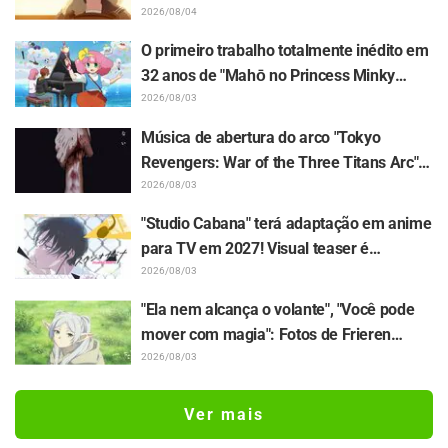
de turma... Divulgados a sinopse e os
2026/08/04
cortes de cena do episódio 18 de "You and
O primeiro trabalho totalmente inédito em
I Are Polar Opposites"
32 anos de "Mahō no Princess Minky
Momo Akogare no Yume e Magokoro no
2026/08/03
Duo" tem estreia confirmada para 13 de
Música de abertura do arco "Tokyo
novembro! Revelados o elenco com
Revengers: War of the Three Titans Arc"
Kurumi Haruki, o visual principal e o
será "IGNITE", do grupo JO1! Comentários
2026/08/03
teaser oficial
dos integrantes também são revelados
"Studio Cabana" terá adaptação em anime
para TV em 2027! Visual teaser é
revelado, e Sayumi Suzushiro continuará
2026/08/03
no papel de Yukari Maki após o PV do
"Ela nem alcança o volante", "Você pode
mangá
mover com magia": Fotos de Frieren
sentada em um trator deixam fãs caindo
2026/08/03
para trás de fofura em "Frieren e a
Jornada Para o Além"
Ver mais