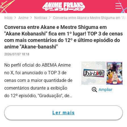
Início
Anime
Notícias
Conversa entre Akane e Mestre Shiguma em "Aka
Conversa entre Akane e Mestre Shiguma em
"Akane Kobanashi" fica em 1º lugar! TOP 3 de cenas
com mais comentários do 12º e último episódio do
anime "Akane-banashi"
2026/07/07 18:18
No perfil oficial do ABEMA Anime
no X, foi anunciado o TOP 3 de
cenas com a maior quantidade de
comentários durante a exibição
Ampliar
do 12º episódio, "Graduação", de
"Akane-banashi".
"Akane-banashi" é baseado no
Ler mais
mangá de rakugo de Yuki
Suenaga e Takamasa Moue,