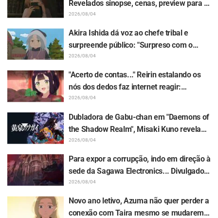
Revelados sinopse, cenas, preview para a
WEB e pôsteres do episódio 5 do anime "I
2026/08/04
Want to Love You Till Your Dying Day"
Akira Ishida dá voz ao chefe tribal e
surpreende público: "Surpreso com o
papel de vovô" "A voz de um idoso gentil
2026/08/04
também ficou ótima" / Episódio 6 do
"Acerto de contas..." Reirin estalando os
anime "Jaadugar: A Witch in Mongolia"
nós dos dedos faz internet reagir:
"Totalmente marombeira kkkk" "Olha a
2026/08/04
cara dela" / Episódio 4 de "Though I Am an
Dubladora de Gabu-chan em "Daemons of
Inept Villainess"
the Shadow Realm", Misaki Kuno revela
bastidores de sua "atuação de alma" no
2026/08/04
episódio 17: "Meu corpo inteiro tremia e
Para expor a corrupção, indo em direção à
acabei chorando..."
sede da Sagawa Electronics... Divulgados
a sinopse, os cortes de cena e o visual do
2026/08/04
episódio 5 de "The Ghost in the Shell"
Novo ano letivo, Azuma não quer perder a
conexão com Taira mesmo se mudarem