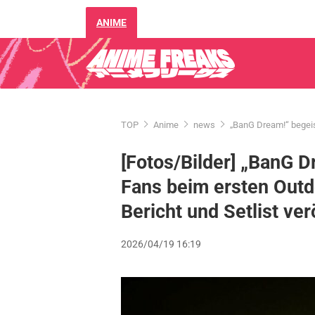
ANIME
TOP
Anime
news
„BanG Dream!“ begeist
[Fotos/Bilder] „BanG D
Fans beim ersten Outd
Bericht und Setlist ver
2026/04/19 16:19