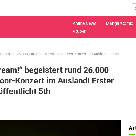
Anime News
Manga/Comic
Vtuber
ert rund 26.000 Fans beim ersten Outdoor-Konzert im Ausland! Erster Bericht und
ream!“ begeistert rund 26.000
oor-Konzert im Ausland! Erster
öffentlicht 5th
Ar