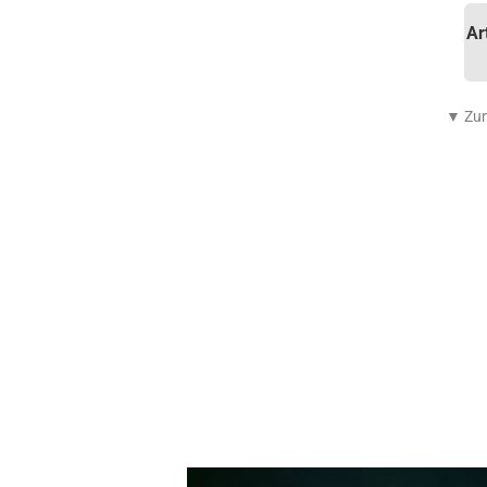
Ar
▼ Zum