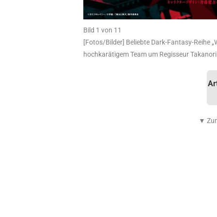
Bild 1 von 11
[Fotos/Bilder] Beliebte Dark-Fantasy-Reihe 
hochkarätigem Team um Regisseur Takanori T
Ar
▼ Zum