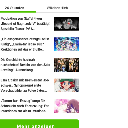
24 Stunden
Wöchentlich
Produktion von Staffel 4 von
„Record of Ragnarok IV“ bestätigt!
Spezieller Teaser-PV &
Kommentare des Original-
Schöpferteams eingetroffen: „Die
„Ein ausgelassener Petelgeuse ist
Runden 10 und 11 stehen im
lustig“, „Emilia-tan ist so süß“ –
Mittelpunkt“
Reaktionen auf das enthüllte
Visuelle zum Event anlässlich des
10-jährigen Anime-Jubiläums von
Die Geschichte hautnah
„Re:ZERO -Starting Life in Another
nacherleben! Bericht von der „Solo
World-“
Leveling“-Ausstellung
Lara tut sich mit ihrem ersten Job
schwer… Synopse und erste
Vorschaubilder zu Folge 5 des
Anime „Goodbye, Lara“
veröffentlicht
„Tamon-kun-Entzug“ sorgt für
Sehnsucht nach Fortsetzung: Fan-
Reaktionen auf die Illustrations-
Veröffentlichung zum Ende von
„Tamon's B-Side“ – „Kaufe alle
Mehr anzeigen
Manga-Bände“, „Danke für die