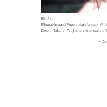
Bild 2 von 11
[Photos/Images] Popular dark fantasy "Witc
Director Takanori Tsujimoto and all-star staf
▼ Zum