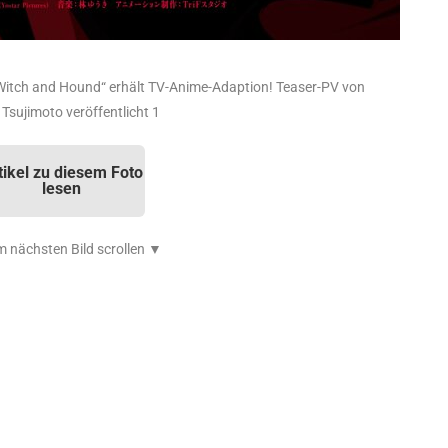
„Witch and Hound“ erhält TV-Anime-Adaption! Teaser-PV von
sujimoto veröffentlicht 1
tikel zu diesem Foto
lesen
 nächsten Bild scrollen ▼