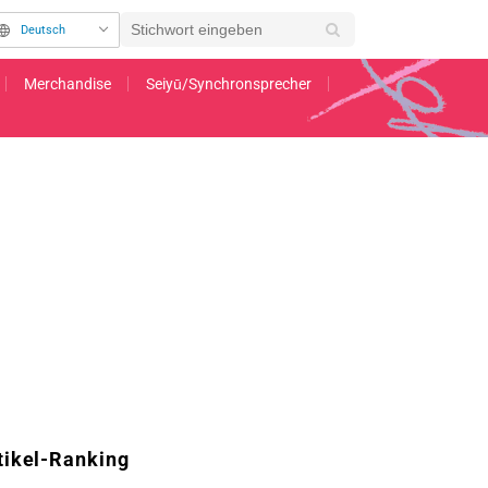
Deutsch
Merchandise
Seiyū/Synchronsprecher
igem Team um Regisseur Takanori Tsujimoto veröffentlicht
tikel-Ranking