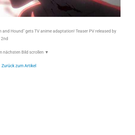
h and Hound" gets TV anime adaptation! Teaser PV released by
f 2nd
 nächsten Bild scrollen ▼
Zurück zum Artikel