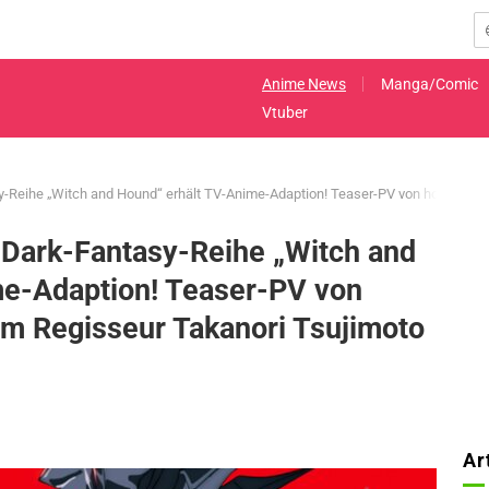
Anime News
Manga/Comic
Vtuber
y-Reihe „Witch and Hound“ erhält TV-Anime-Adaption! Teaser-PV von hochkarät
e Dark-Fantasy-Reihe „Witch and
me-Adaption! Teaser-PV von
m Regisseur Takanori Tsujimoto
Ar