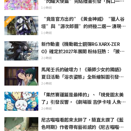
“閃耀天使篇”完結插畫引發「胸口一
緊」「感受到了製作組的愛」等熱烈反響
1小時前
“竟是官方出的”《黃金神威》“獵人谷
垣”與“源次郎醬”的終極二選一 湧現
「兩個都喜歡」的熱烈聲浪
1小時前
新作動畫《機動戰士鋼彈RG XARX-ZER
O》確定於2027年展開 粉絲狂熱：「披風
加上像野獸般的手臂！！」「主角機相當
2小時前
帥氣」
馬尾壬氏的破壞力！《藥師少女的獨語》
夏日活動「浴衣姿態」全新繪製圖引發
「心臟真的受不了一誰來救救我」、「應
2小時前
該要刻成壁畫保存下來」
「果然賽蓮篇是最棒的」、「視覺圖太美
了」引發反響，《劇場版 吉伊卡哇 人魚島
的秘密》於今日7月24日上映
2小時前
尼古喵喵看起來太帥了，簡直太讚了《藍
色時期》作者帶有藝術感的《尼古喵喵》