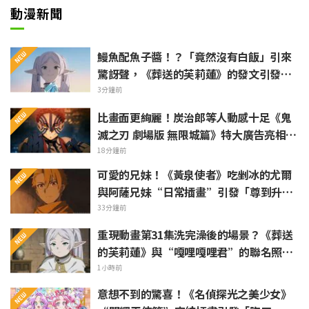
動漫新聞
鰻魚配魚子醬！？「竟然沒有白飯」引來
驚訝聲，《葬送的芙莉蓮》的發文引發
「白燒真懂吃」的反響
3分鐘前
比畫面更絢麗！炭治郎等人動感十足《鬼
滅之刃 劇場版 無限城篇》特大廣告亮相池
袋引發熱烈反響
18分鐘前
可愛的兄妹！《黃泉使者》吃剉冰的尤爾
與阿薩兄妹“日常插畫”引發「尊到升
天」「根本是情侶吧」等熱烈聲浪
33分鐘前
重現動畫第31集洗完澡後的場景？《葬送
的芙莉蓮》與“嘎哩嘎哩君”的聯名照片
被熱議「好像把浴巾捲在頭髮上一樣」
1小時前
意想不到的驚喜！《名偵探光之美少女》