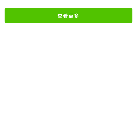
愕
查看更多