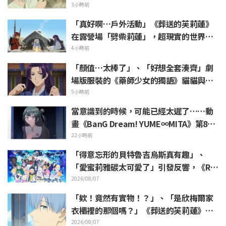
插畫引發「搞不好藝大真的會有人長這
3小時前
樣」
「真好啊…戶外活動」《葬送的芙莉蓮》
在露營場「劈柴莉蓮」，超現實的世界觀
引發「每天都很充實呢」的反響
4小時前
「顏值…太棒了」、「好想全套湊齊」劇
場版服裝的《藥師少女的獨語》貓貓與壬
氏化身精緻模型立體化
5小時前
當意識到的時候，可能已經太遲了……動
畫《BanG Dream! YUME∞MITA》第8集
故事大綱與劇照公開
22小時前
「得意忘形的貝特魯吉烏斯真有趣」、
「愛蜜莉雅碳太可愛了」引發反響，《Re:
Zero》動畫10周年紀念活動視覺圖解禁
2026/08/07
「欸！竟然有實物！？」、「是欣梅爾家
衣櫃裡的那個嗎？」《葬送的芙莉蓮》第1
集登場的「暗黑龍的角」公開引發粉絲驚
2026/08/07