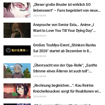
Illustration des „Yowamushi Pedal“-
„Dieser große Bruder ist wirklich SO
Schöpfers für „Jaadugar: A Witch in
liebenswert“ – Fans begeistert von neuen
Mongolia“
Illustrationen zur „JUJUTSU KAISEN“-
2026/08/04
Ausstellung, auf denen Choso Yūji Itadori
Ansprache von Senior Esta… Anime „I
auf die Pelle rückt
Want to Love You Till Your Dying Day“
Enthüllung von Synopsis für Episode 5,
2026/08/04
Szenenausschnitten, WEB-Trailer und
Großes TouMyu-Event „Shinken Ranbu
Episodenposter
Sai 2026“ startet ab Dezember in 8
Städten Japans! Alle 44 Touken Danshi
2026/08/04
vereint
„Überrascht von der Opa-Rolle“, „Sanfte
Stimme eines Älteren ist auch toll“:
Reaktionen auf Akira Ishidas Stimme als
2026/08/04
Stammesfürst in Episode 6 von
„Rechnung begleichen...“: Kou Reirins
„Jaadugar: A Witch in Mongolia“
Knöchelknacken sorgt für Reaktionen wie
„Total Muskelhirn (lol)“ und „Schaut euch
2026/08/04
diesen Blick an!“ / Episode 4 von „Though I