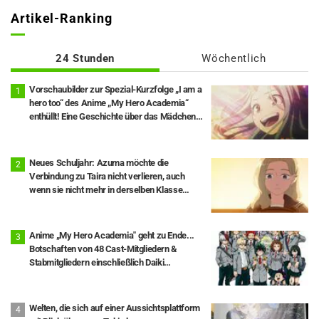
Artikel-Ranking
24 Stunden
Wöchentlich
Vorschaubilder zur Spezial-Kurzfolge „I am a
hero too“ des Anime „My Hero Academia“
enthüllt! Eine Geschichte über das Mädchen
Eri, 8 Jahre nach ihrer Rettung durch Deku
Neues Schuljahr: Azuma möchte die
Verbindung zu Taira nicht verlieren, auch
wenn sie nicht mehr in derselben Klasse
sind… Episode 18 von „You and I Are Polar
Opposites“: Inhaltsangabe und Szenenbilder
veröffentlicht
Anime „My Hero Academia" geht zu Ende...
Botschaften von 48 Cast-Mitgliedern &
Stabmitgliedern einschließlich Daiki
Yamashita veröffentlicht, Epilog-Visual Full
Ver. ebenfalls freigegeben
Welten, die sich auf einer Aussichtsplattform