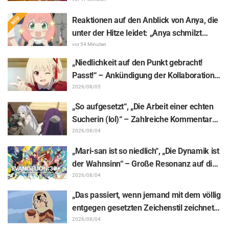
Animes „The Ghost in the Shell“! Cast-
Kommentar & Endcard enthüllt
Reaktionen auf den Anblick von Anya, die
unter der Hitze leidet: „Anya schmilzt
dahin“ – „SPY x FAMILY“-
vor 54 Minuten
Ankündigungsillustration sorgt für
„Niedlichkeit auf den Punkt gebracht!
Aufsehen
Passt!“ – Ankündigung der Kollaboration
zwischen „Lycoris Recoil“ und Kumamine
2026/08/05
von „Shigoto Neko“ sorgt für zahlreiche
„So aufgesetzt“, „Die Arbeit einer echten
„Passt!“-Reaktionen
Sucherin (lol)“ – Zahlreiche Kommentare
zu einer Frieren-Plüschfigur, die in einer
2026/08/04
Ausstellungs-Mimik steckt: „Frieren –
„Mari-san ist so niedlich“, „Die Dynamik ist
Nach dem Ende der Reise“
der Wahnsinn“ – Große Resonanz auf die
Enthüllung von Hidenori Matsubaras
2026/08/04
wunderschöner Zeichnung der drei
„Das passiert, wenn jemand mit dem völlig
Figuren aus „Neon Genesis Evangelion“ im
entgegen gesetzten Zeichenstil zeichnet“
Plugsuit
– Fans begeistert von der Unterstützungs-
2026/08/04