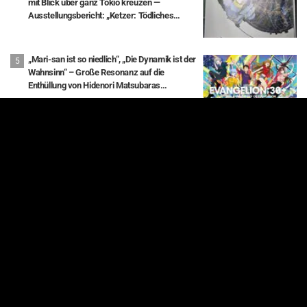
mit Blick über ganz Tokio kreuzen —
Ausstellungsbericht: „Ketzer: Tödliches
Wissen über die Bewegung der Erde“ × Tokyo
City View
„Mari-san ist so niedlich“, „Die Dynamik ist der
Wahnsinn“ – Große Resonanz auf die
Enthüllung von Hidenori Matsubaras
wunderschöner Zeichnung der drei Figuren
aus „Neon Genesis Evangelion“ im Plugsuit
Mehr anzeigen
Über uns
Datenschutzrichtlinie
Privacy Settings