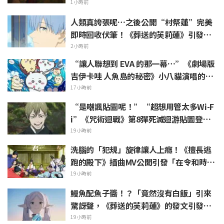
治郎與冨岡義勇 湧現「水之師兄弟太帥
1小時前
了」的聲浪
人類真誇張呢…之後公開“村祭蓮”完美
即時回收伏筆！《葬送的芙莉蓮》引發
「是傲嬌蓮（Tsun-de-ren）呢」的反響
2小時前
“讓人聯想到 EVA 的那一幕…”《劇場版
吉伊卡哇 人魚島的秘密》小八貓演唱的不
祥 PV 引發話題
17小時前
“是嘲諷貼圖呢！”“超想用管太多Wi-F
i”《咒術迴戰》第8彈死滅迴游貼圖登場
引發粉絲歡呼
19小時前
洗腦的「犯規」旋律讓人上癮！《擅長逃
跑的殿下》插曲MV公開引發「在令和時代
的歷史劇裡出角色歌」話題沸騰
19小時前
鰻魚配魚子醬！？「竟然沒有白飯」引來
驚訝聲，《葬送的芙莉蓮》的發文引發
「白燒真懂吃」的反響
19小時前