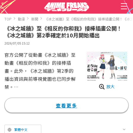
TOP
動漫
新聞
《冰之城牆》至《相反的你和我》接棒插畫公開！《冰之
《冰之城牆》至《相反的你和我》接棒插畫公開！
《冰之城牆》第2季確定於10月開始播出
2026/07/05 15:12
官方公開了從動畫《冰之城牆》至
動畫《相反的你和我》的接棒插
畫。此外，《冰之城牆》第2季的
播出資訊與前導視覺圖也已同步解
禁。
放大
《冰之城牆》改編自阿賀澤紅茶的
漫畫作品（集英社 Jump Comics
查看更多
出版）。故事描寫不擅長與人交
往、總是在與他人之間築起高牆的
高中生・冰川小雪，以及毫無距離
繁體中文