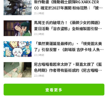
新作動畫《機動戰士鋼彈RG XARX-ZER
O》確定於2027年展開 粉絲狂熱：「披風
加上像野獸般的手臂！！」「主角機相當
21小時前
帥氣」
馬尾壬氏的破壞力！《藥師少女的獨語》
夏日活動「浴衣姿態」全新繪製圖引發
「心臟真的受不了一誰來救救我」、「應
22小時前
該要刻成壁畫保存下來」
「果然賽蓮篇是最棒的」、「視覺圖太美
了」引發反響，《劇場版 吉伊卡哇 人魚島
的秘密》於今日7月24日上映
22小時前
尼古喵喵看起來太帥了，簡直太讚了《藍
色時期》作者帶有藝術感的《尼古喵喵》
插畫引發「搞不好藝大真的會有人長這
22小時前
樣」
查看更多