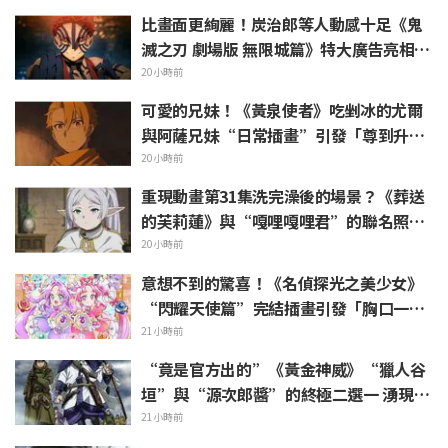
比畫面更絢麗！炭治郎等人動感十足《鬼
滅之刃 劇場版 無限城篇》特大廣告亮相池
袋引發熱烈反響
20小時前
可愛的兄妹！《黃泉使者》吃剉冰的尤爾
與阿薩兄妹“日常插畫”引發「尊到升
天」「根本是情侶吧」等熱烈聲浪
20小時前
重現動畫第31集洗完澡後的場景？《葬送
的芙莉蓮》與“嘎哩嘎哩君”的聯名照片
被熱議「好像把浴巾捲在頭髮上一樣」
20小時前
意想不到的驚喜！《名偵探光之美少女》
“閃耀天使篇”完結插畫引發「胸口一
緊」「感受到了製作組的愛」等熱烈反響
21小時前
“竟是官方出的”《黃金神威》“獵人谷
垣”與“源次郎醬”的終極二選一 湧現
「兩個都喜歡」的熱烈聲浪
21小時前