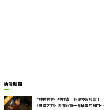
感的男子・雨宮湊等人之間，令人
心焦的青春交錯故事。
《相反的你和我》則改編自阿賀澤
紅茶於集英社「少年Jump+」連
載的戀愛喜劇漫畫。故事描寫總是
活力充沛卻很在意周遭眼光的女
生・鈴木，以及性格沉靜且能明確
表達自己意見的男生・谷，這對
“相反的你和我”的兩人在互相尊
重之餘，一邊慢慢加深對彼此的理
解，一邊與朋友們度過學校生活的
故事。
動漫新聞
“神神神神…神作畫”粉絲極度興奮！
《鬼滅之刃》咖啡廳第一彈插畫的竈門炭