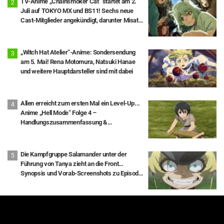
TV-Anime „Chainsmoker Cat“ startet am 2.
Juli auf TOKYO MX und BS11! Sechs neue
Cast-Mitglieder angekündigt, darunter Misato
Matsuoka als Yaku Neko.
„Witch Hat Atelier“-Anime: Sondersendung
am 5. Mai! Rena Motomura, Natsuki Hanae
und weitere Hauptdarsteller sind mit dabei
Allen erreicht zum ersten Mal ein Level-Up...
Anime „Hell Mode“ Folge 4 –
Handlungszusammenfassung &
Vorschaubilder veröffentlicht
Die Kampfgruppe Salamander unter der
Führung von Tanya zieht an die Front…
Synopsis und Vorab-Screenshots zu Episode
1 des Anime „Saga of Tanya the Evil II“
veröffentlicht
Mehr anzeigen