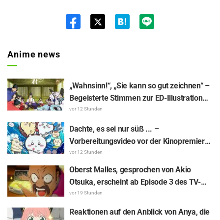
Twit
ter
Anime news
„Wahnsinn!“, „Sie kann so gut zeichnen“ –
Begeisterte Stimmen zur ED-Illustration
von Asaki Yuikawa, der Sprecherin der
vor 12 Stunden
Hauptfigur aus „The Elusive Samurai“, für
Dachte, es sei nur süß ... –
Episode 13
Vorbereitungsvideo vor der Kinopremiere
von „Chiikawa“ sorgt mit überraschender
vor 12 Stunden
Kluft für Erstaunen: „Härter als gedacht“,
Oberst Malles, gesprochen von Akio
„Es geht nur um Arbeit“
Otsuka, erscheint ab Episode 3 des TV-
Animes „The Ghost in the Shell“! Cast-
vor 19 Stunden
Kommentar & Endcard enthüllt
Reaktionen auf den Anblick von Anya, die