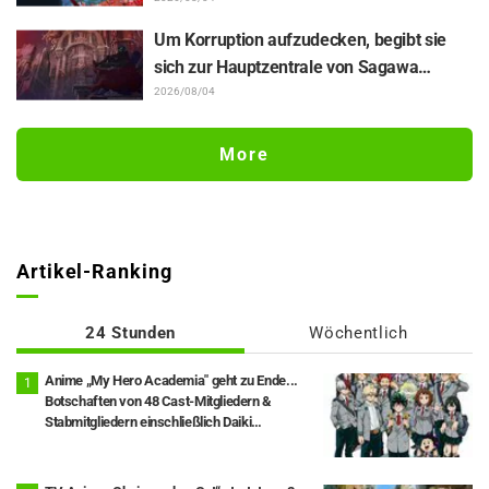
Sprecherin von Gabu-chan in „Daemons
of the Shadow Realm“, enthüllt die
Um Korruption aufzudecken, begibt sie
Hintergründe ihrer „seelenbereichernden
sich zur Hauptzentrale von Sagawa
Glanzleistung“ in Episode 17
Electronics… Episode 5 von „The Ghost in
2026/08/04
the Shell“: Inhaltsangabe, Szenenbilder
und Episoden-Visual veröffentlicht
More
Artikel-Ranking
24 Stunden
Wöchentlich
Anime „My Hero Academia" geht zu Ende...
Botschaften von 48 Cast-Mitgliedern &
Stabmitgliedern einschließlich Daiki
Yamashita veröffentlicht, Epilog-Visual Full
Ver. ebenfalls freigegeben