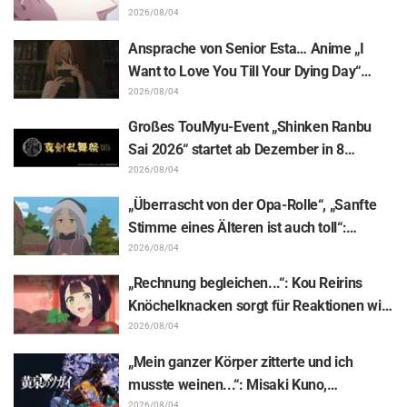
Mongolia“
Illustrationen zur „JUJUTSU KAISEN“-
2026/08/04
Ausstellung, auf denen Choso Yūji Itadori
Ansprache von Senior Esta… Anime „I
auf die Pelle rückt
Want to Love You Till Your Dying Day“
Enthüllung von Synopsis für Episode 5,
2026/08/04
Szenenausschnitten, WEB-Trailer und
Großes TouMyu-Event „Shinken Ranbu
Episodenposter
Sai 2026“ startet ab Dezember in 8
Städten Japans! Alle 44 Touken Danshi
2026/08/04
vereint
„Überrascht von der Opa-Rolle“, „Sanfte
Stimme eines Älteren ist auch toll“:
Reaktionen auf Akira Ishidas Stimme als
2026/08/04
Stammesfürst in Episode 6 von
„Rechnung begleichen...“: Kou Reirins
„Jaadugar: A Witch in Mongolia“
Knöchelknacken sorgt für Reaktionen wie
„Total Muskelhirn (lol)“ und „Schaut euch
2026/08/04
diesen Blick an!“ / Episode 4 von „Though I
„Mein ganzer Körper zitterte und ich
Am an Inept Villainess“
musste weinen...“: Misaki Kuno,
2026/08/04