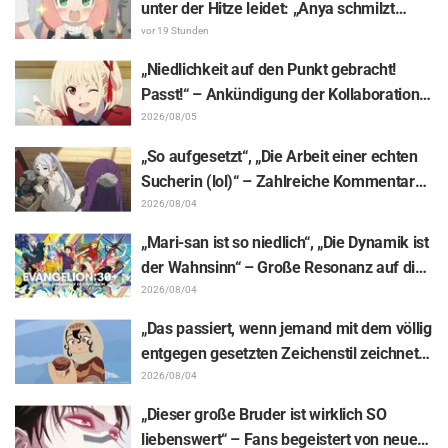
unter der Hitze leidet: „Anya schmilzt
dahin“ – „SPY x FAMILY“-
vor 19 Stunden
Ankündigungsillustration sorgt für
„Niedlichkeit auf den Punkt gebracht!
Aufsehen
Passt!“ – Ankündigung der Kollaboration
zwischen „Lycoris Recoil“ und Kumamine
2026/08/05
von „Shigoto Neko“ sorgt für zahlreiche
„So aufgesetzt“, „Die Arbeit einer echten
„Passt!“-Reaktionen
Sucherin (lol)“ – Zahlreiche Kommentare
zu einer Frieren-Plüschfigur, die in einer
2026/08/04
Ausstellungs-Mimik steckt: „Frieren –
„Mari-san ist so niedlich“, „Die Dynamik ist
Nach dem Ende der Reise“
der Wahnsinn“ – Große Resonanz auf die
Enthüllung von Hidenori Matsubaras
2026/08/04
wunderschöner Zeichnung der drei
„Das passiert, wenn jemand mit dem völlig
Figuren aus „Neon Genesis Evangelion“ im
entgegen gesetzten Zeichenstil zeichnet“
Plugsuit
– Fans begeistert von der Unterstützungs-
2026/08/04
Illustration des „Yowamushi Pedal“-
„Dieser große Bruder ist wirklich SO
Schöpfers für „Jaadugar: A Witch in
liebenswert“ – Fans begeistert von neuen