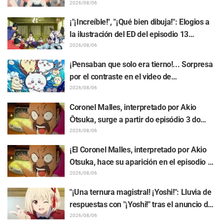
promocional de "SPY x FAMILY" provoca
2026/08/06
comentarios como: "Anya se está
¡"¡Increíble!", "¡Qué bien dibuja!": Elogios a
derritiendo"
la ilustración del ED del episodio 13
realizada por Asaki Yuikawa, actriz de voz
2026/08/06
del protagonista de "The Elusive Samurai"
¡Pensaban que solo era tierno!... Sorpresa
por el contraste en el video de
preparación previa al estreno de la
2026/08/06
película de "Chiikawa": "Es más crudo de
Coronel Malles, interpretado por Akio
lo imaginado", "Hablan puro de trabajo"
Ōtsuka, surge a partir do episódio 3 do
anime de TV "The Ghost in the Shell"!
2026/08/06
Comentário do elenco e arte final são
¡El Coronel Malles, interpretado por Akio
revelados
Otsuka, hace su aparición en el episodio 3
del anime de TV "The Ghost in the Shell"!
2026/08/06
Revelan comentarios del elenco y la
"¡Una ternura magistral! ¡Yoshi!": Lluvia de
tarjeta final (endcard)
respuestas con "¡Yoshi!" tras el anuncio de
la colaboración entre "Lycoris Recoil" y
2026/08/06