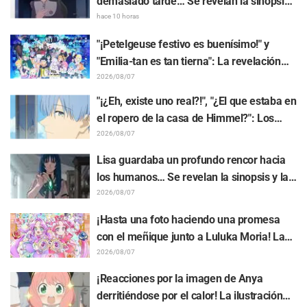
demasiado tarde… Se revelan la sinopsis
y fotogramas del episodio 8 del anime
hace 10 horas
"BanG Dream! Yume∞Mita"
"¡Petelgeuse festivo es buenísimo!" y
"Emilia-tan es tan tierna": La revelación
del arte visual del evento del 10.º
2026/08/07
aniversario del anime "Re:ZERO -Starting
"¡¿Eh, existe uno real?!", "¿El que estaba en
Life in Another World-" genera gran
el ropero de la casa de Himmel?": Los
entusiasmo
fans quedan perplejos ante la revelación
2026/08/07
del "Cuerno del Dragón Oscuro" que
Lisa guardaba un profundo rencor hacia
apareció en el episodio 1 de "Frieren: Más
los humanos… Se revelan la sinopsis y las
allá del final del viaje"
primeras imágenes del episodio 6 del
2026/08/07
anime “Goodbye, Lara”
¡Hasta una foto haciendo una promesa
con el meñique junto a Luluka Moria! La
publicación de Nao Tōyama, la actriz de
2026/08/07
voz de "Star Detective Precure!", al asistir
¡Reacciones por la imagen de Anya
al Dream Stage genera repercusión con
derritiéndose por el calor! La ilustración
comentarios como "¡Es una doble Arcana!"