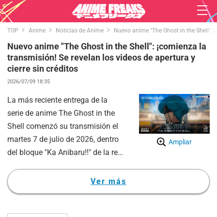
TOP
Anime
Noticias de Anime
Nuevo anime "The Ghost in the Shell": ¡c
Nuevo anime "The Ghost in the Shell": ¡comienza la
transmisión! Se revelan los videos de apertura y
cierre sin créditos
2026/07/09 18:35
La más reciente entrega de la
serie de anime The Ghost in the
Shell comenzó su transmisión el
martes 7 de julio de 2026, dentro
Ampliar
del bloque "Ka Anibaru!!" de la red
nacional de Kansai TV/Fuji TV.
Para celebrar el estreno, se
Ver más
publicaron en YouTube las
versiones sin créditos de los