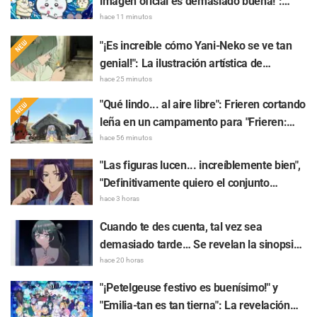
imagen oficial es demasiado buena!":
Gran expectativa por el estreno de la
hace 11 minutos
película "Chiikawa The Movie: The Secret
"¡Es increíble cómo Yani-Neko se ve tan
of the Mermaid Island" hoy, 24 de julio
genial!": La ilustración artística de
"Chainsmoker Cat" realizada por la autora
hace 25 minutos
de "Blue Period" genera comentarios
"Qué lindo... al aire libre": Frieren cortando
como "Tranquilamente podría estar en la
leña en un campamento para "Frieren:
Universidad de las Artes"
Más allá del final del viaje", y los fans
hace 56 minutos
reaccionan a su surrealista mundo con
"Las figuras lucen... increíblemente bien",
comentarios como "Se la ve muy feliz
"Definitivamente quiero el conjunto
todos los días"
completo": Maomao y Jinshi de "Los
hace 3 horas
diarios de la boticaria: La película" cobran
Cuando te des cuenta, tal vez sea
vida en elaboradas figuras con sus
demasiado tarde… Se revelan la sinopsis
atuendos de la película
y fotogramas del episodio 8 del anime
hace 20 horas
"BanG Dream! Yume∞Mita"
"¡Petelgeuse festivo es buenísimo!" y
"Emilia-tan es tan tierna": La revelación