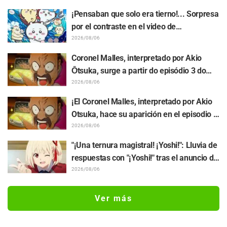
del protagonista de "The Elusive Samurai"
¡Pensaban que solo era tierno!... Sorpresa
por el contraste en el video de
preparación previa al estreno de la
2026/08/06
película de "Chiikawa": "Es más crudo de
Coronel Malles, interpretado por Akio
lo imaginado", "Hablan puro de trabajo"
Ōtsuka, surge a partir do episódio 3 do
anime de TV "The Ghost in the Shell"!
2026/08/06
Comentário do elenco e arte final são
¡El Coronel Malles, interpretado por Akio
revelados
Otsuka, hace su aparición en el episodio 3
del anime de TV "The Ghost in the Shell"!
2026/08/06
Revelan comentarios del elenco y la
"¡Una ternura magistral! ¡Yoshi!": Lluvia de
tarjeta final (endcard)
respuestas con "¡Yoshi!" tras el anuncio de
la colaboración entre "Lycoris Recoil" y
2026/08/06
Kumamine, creador de "Shigoto Neko"
Ver más