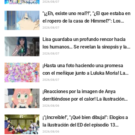
del arte visual del evento del 10.º
2026/08/07
aniversario del anime "Re:ZERO -Starting
"¡¿Eh, existe uno real?!", "¿El que estaba en
Life in Another World-" genera gran
el ropero de la casa de Himmel?": Los
entusiasmo
fans quedan perplejos ante la revelación
2026/08/07
del "Cuerno del Dragón Oscuro" que
Lisa guardaba un profundo rencor hacia
apareció en el episodio 1 de "Frieren: Más
los humanos… Se revelan la sinopsis y las
allá del final del viaje"
primeras imágenes del episodio 6 del
2026/08/07
anime “Goodbye, Lara”
¡Hasta una foto haciendo una promesa
con el meñique junto a Luluka Moria! La
publicación de Nao Tōyama, la actriz de
2026/08/07
voz de "Star Detective Precure!", al asistir
¡Reacciones por la imagen de Anya
al Dream Stage genera repercusión con
derritiéndose por el calor! La ilustración
comentarios como "¡Es una doble Arcana!"
promocional de "SPY x FAMILY" provoca
2026/08/06
comentarios como: "Anya se está
¡"¡Increíble!", "¡Qué bien dibuja!": Elogios a
derritiendo"
la ilustración del ED del episodio 13
realizada por Asaki Yuikawa, actriz de voz
2026/08/06