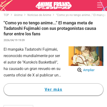
TOP
Anime
Noticias de Anime
"Como yo no tengo anime..." El manga m
"Como yo no tengo anime..." El manga meta de
Tadatoshi Fujimaki con sus protagonistas causa
furor entre los fans
2026/04/19 19:09
El mangaka Tadatoshi Fujimaki,
reconocido mundialmente por ser
el autor de "Kuroko's Basketball",
ha causado un gran revuelo en su
Ampliar
cuenta oficial de X al publicar un
manga cómico donde los
protagonistas de sus diferentes
Ver más
obras aparecen juntos por
primera vez.