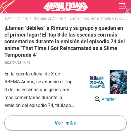
TOP
Anime
Noticias de Anime
¡Llaman "débiles" a Rimuru y su grupo 
¡Llaman "débiles" a Rimuru y su grupo y quedan en
el primer lugar! El Top 3 de las escenas con más
comentarios durante la emisión del episodio 74 del
anime "That Time I Got Reincarnated as a Slime
Temporada 4"
2026/04/25 14:40
En la cuenta oficial de X de
ABEMA Anime, se anunció el Top
3 de las escenas que generaron
más comentarios durante la
Ampliar
emisión del episodio 74, titulado
"El laberinto en evolución", del
anime "That Time I Got
Ver más
Reincarnated as a Slime