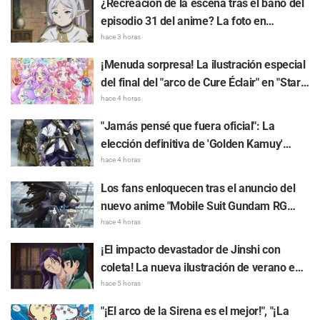
¿Recreación de la escena tras el baño del
demasiado valioso, me muero" y "Parecen
episodio 31 del anime? La foto en
totalmente una pareja"
colaboración entre "Frieren: Más allá del
hace 3 horas
final del viaje" y "Garigari-kun" causa
¡Menuda sorpresa! La ilustración especial
sensación al parecer que "tiene la cabeza
del final del "arco de Cure Éclair" en "Star
envuelta en una toalla"
Detective Precure!" conmueve a los fans:
hace 4 horas
"Siento un gran nudo en el corazón" y "Se
"Jamás pensé que fuera oficial": La
nota el amor de la producción"
elección definitiva de 'Golden Kamuy'
entre "Tanigaki el Matagi" y "Genjiro-chan"
hace 4 horas
provoca una lluvia de comentarios de "Me
Los fans enloquecen tras el anuncio del
encantan ambos"
nuevo anime "Mobile Suit Gundam RG
XARX-ZERO" para 2027: "¡¡Una capa y un
hace 4 horas
brazo tipo bestia!!" y "El mecha del
¡El impacto devastador de Jinshi con
protagonista es muy atractivo"
coleta! La nueva ilustración de verano en
yukata de "Los diarios de la boticaria"
hace 5 horas
genera furor: "Me dio un paro cardíaco" y
"¡El arco de la Sirena es el mejor!", "¡La