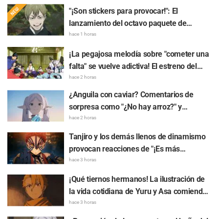
"¡Son stickers para provocar!": El
lanzamiento del octavo paquete de
stickers del arco de The Culling Game de
hace 1 horas
"Jujutsu Kaisen" entusiasma a los fans
¡La pegajosa melodía sobre "cometer una
con frases como "Quiero usar muchísimo
falta" se vuelve adictiva! El estreno del
el de 'Yokei na Ose-Wi-Fi'"
video musical del tema insertado de "The
hace 2 horas
Elusive Samurai" causa gran sensación:
¿Anguila con caviar? Comentarios de
"Una canción de personaje en una obra de
sorpresa como "¿No hay arroz?" y
época en plena era Reiwa"
reacciones que dicen "Comerla a la
hace 2 horas
parrilla sin salsa es de verdaderos
Tanjiro y los demás llenos de dinamismo
conocedores" ante la publicación de
provocan reacciones de "¡Es más
"Frieren: Más allá del final del viaje"
deslumbrante que en la pantalla!": El
hace 3 horas
cartel gigante de "Demon Slayer: Kimetsu
¡Qué tiernos hermanos! La ilustración de
no Yaiba - Castillo Infinito" aparece en
la vida cotidiana de Yuru y Asa comiendo
Ikebukuro y genera una gran repercusión
raspados en "Daemons of the Shadow
hace 3 horas
Realm" desata reacciones de "Es