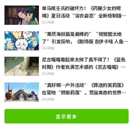
帅气”
单马尾壬氏的破坏力！《药屋少女的呢
喃》夏日活动“浴衣姿态”全新绘制插画
引发“心脏真的遭不住了”“建议留作壁
22小时前
画”的反响
“果然海妖篇是最棒的”“视觉图太绝
了”引发反响，《剧场版 吉伊卡哇 人鱼岛
的秘密》今日7月24日上映
23小时前
尼古喵喵看起来太帅了真不得了！《蓝色
时期》作者充满艺术感的《尼古喵喵》插
画被赞“说不定真能在艺大见到”
23小时前
“真好啊…户外活动”《葬送的芙莉莲》
在营地“劈柴莉莲”，荒诞离奇的世界观
引发“每天都很充实呢”的反响
24小时前
显示更多