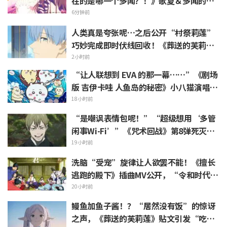
在的是哪一个多闻？！》歌夏＆多闻的杂
志封面让粉丝直呼“KAWAII 尊死…”
6分钟前
“太不妙了！”陷入极限化
人类真是夸张呢…之后公开“村祭莉莲”
巧妙完成即时伏线回收！《葬送的芙莉
莲》引发“是傲娇莉莲（Tsundere-re
2小时前
n）呢”反响
“让人联想到 EVA 的那一幕……”《剧场
版 吉伊卡哇 人鱼岛的秘密》小八猫演唱的
不安 PV 引发热议
18小时前
“是嘲讽表情包呢！”“超级想用‘多管
闲事Wi-Fi’”《咒术回战》第8弹死灭回
游表情包上线引发粉丝狂喜
19小时前
洗脑“受宠”旋律让人欲罢不能！《擅长
逃跑的殿下》插曲MV公开，“令和时代的
时代剧居然出角色歌”引发热议
20小时前
鳗鱼加鱼子酱！？“居然没有饭”的惊讶
之声，《葬送的芙莉莲》贴文引发“吃白