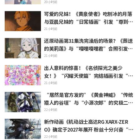
烧才是懂行”的热烈反响
20小时前
可爱的兄妹！《黄泉使者》吃刨冰的月落
与亚晨兄妹的“日常插画”引发“尊到升
天”“完全就是情侣嘛”等热烈反响
21小时前
还原动画第31集洗完澡后的场景？《葬送
的芙莉莲》与“嘎哩嘎哩君”合照引发
“头发像是裹着浴巾”热议
21小时前
出人意料的惊喜！《名侦探光之美少
女！》“闪耀天使篇”完结插画引发“心
里一阵紧揪”“感受到了制作组的爱”等
21小时前
热烈反响
“居然是官方发的”《黄金神威》“传统
猎人的谷垣”与“小源次郎”的究极二选
一 引发“两个都喜欢”的声浪涌现
22小时前
新作动画《机动战士高达RG XARX-ZER
O》确定于2027年展开 粉丝十分兴奋“斗
篷加上野兽般的胳膊！！”“主角机相当
22小时前