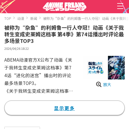
TOP
动漫
新闻
被称为“杂鱼”的利姆鲁一行人夺冠！动画《关于我转生变
被称为“杂鱼”的利姆鲁一行人夺冠！动画《关于我
转生变成史莱姆这档事 第4季》第74话播出时评论最
多场景TOP3
2026/04/26 18:22
ABEMA动漫官方X公布了动画《关
于我转生变成史莱姆这档事》第7
4话“进化的迷宫”播出时的评论
最多场景TOP3。
放大
《关于我转生变成史莱姆这档事》
（通称“转史莱”）是由伏濑老师
原著、川上泰树老师负责绘画的漫
显示更多
画改编而成的异世界幻想作品，全
球系列累计发行量已突破5600万