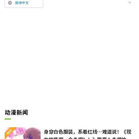
册。故事讲述了转生到异世界成为
简体中文
史莱姆的主角利姆鲁，与同伴们凭
借智慧与胆识展开冒险的故事。
自2018年首次电视动画化以来，
个性十足的角色和运用各种技能的
精彩战斗场面俘获了众多动画迷的
心。除了电视动画外，还推出了衍
生动画、外传以及剧场版等多个系
列。自2月27日（五）起，系列首
部以“大海”为舞台、采用全新原
创剧情的新作电影《剧场版 关于
我转生变成史莱姆这档事 苍海之
泪篇》正在热映中；此外，电视动
画第4季将于2026年4月起连续播
动漫新闻
出两个季度。利姆鲁的新冒险正备
受瞩目。
身穿白色服装，系着红线…难道说！《现