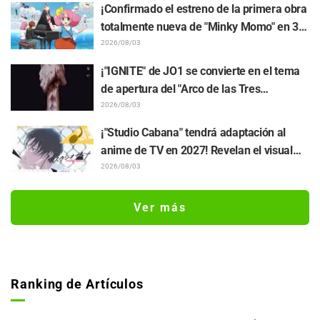
y los fotogramas del episodio 18 de "You
¡Confirmado el estreno de la primera obra
and I Are Polar Opposites"
totalmente nueva de "Minky Momo" en 32
años para el 13 de noviembre! Se revela
2026/08/03
el visual principal, el teaser y al elenco
¡"IGNITE" de JO1 se convierte en el tema
encabezado por Kurumi Haruki
de apertura del "Arco de las Tres
Deidades" de "Tokyo Revengers"! Llegan
2026/08/03
también los comentarios oficiales
¡"Studio Cabana" tendrá adaptación al
anime de TV en 2027! Revelan el visual
teaser y confirman que Sayumi Suzushiro
2026/08/03
continuará como Yukari Maki tras
interpretar el papel en el PV del manga
Ver más
Ranking de Artículos