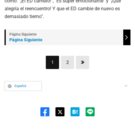
como: "¡El ED cambió!", "Es súper emocionante" y "¡Qué
alegría el reencuentro! Y que el ED cambie de nuevo es
demasiado tierno".
Página Siguiente
1
2
Español
Twit
ter