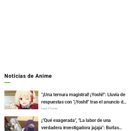
Noticias de Anime
"¡Una ternura magistral! ¡Yoshi!": Lluvia de
respuestas con "¡Yoshi!" tras el anuncio de
la colaboración entre "Lycoris Recoil" y
hace 3 horas
Kumamine, creador de "Shigoto Neko"
¡"Qué exagerada", "La labor de una
verdadera investigadora jajaja": Burlas