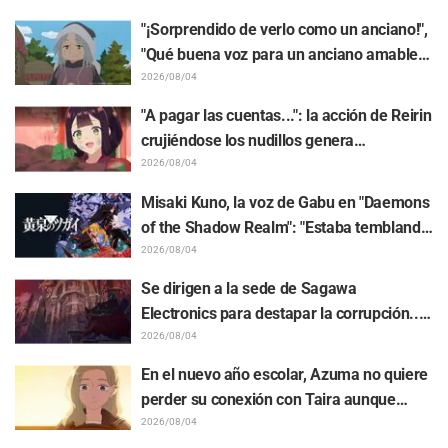
diciembre en 8 ciudades de Japón! Un
"¡Sorprendido de verlo como un anciano!",
total de 44 Touken Danshi se reunirán en
"Qué buena voz para un anciano amable":
el escenario
la voz de Akira Ishida como líder tribal
2026/08/04
impacta en el episodio 6 del anime
"A pagar las cuentas...": la acción de Reirin
"Jaadugar: A Witch in Mongolia"
crujiéndose los nudillos genera
comentarios como "pura fuerza bruta
2026/08/04
jajaja" y "miren esa cara" / "Though I Am
Misaki Kuno, la voz de Gabu en "Daemons
an Inept Villainess" episodio 4
of the Shadow Realm": "Estaba temblando
completamente y rompi en llanto..." revela
2026/08/04
el detrás de escena de su "actuación
Se dirigen a la sede de Sagawa
magistral desde el alma" en el episodio 17
Electronics para destapar la corrupción...
Se revela la sinopsis, fotogramas y el
2026/08/04
visual del episodio 5 de "The Ghost in the
En el nuevo año escolar, Azuma no quiere
Shell"
perder su conexión con Taira aunque
cambien de clase... Se revelan la sinopsis
2026/08/04