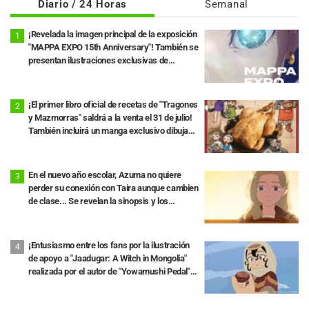
Diario / 24 Horas
Semanal
¡Revelada la imagen principal de la exposición
"MAPPA EXPO 15th Anniversary"! También se
presentan ilustraciones exclusivas de
"Jujutsu Kaisen", "Chainsaw Man" y "Ataque a
los Titanes"
¡El primer libro oficial de recetas de "Tragones
y Mazmorras" saldrá a la venta el 31 de julio!
También incluirá un manga exclusivo dibujado
por Ryoko Kui
En el nuevo año escolar, Azuma no quiere
perder su conexión con Taira aunque cambien
de clase... Se revelan la sinopsis y los
fotogramas del episodio 18 de "You and I Are
Polar Opposites"
¡Entusiasmo entre los fans por la ilustración
de apoyo a "Jaadugar: A Witch in Mongolia"
realizada por el autor de "Yowamushi Pedal"!
"Esto es lo que pasa cuando lo dibuja la
persona con el estilo más diferente al