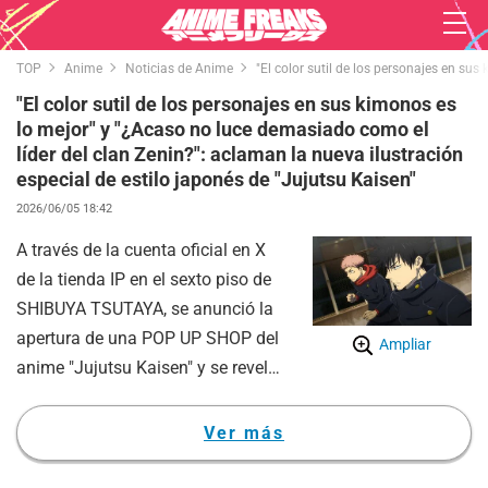
TOP
Anime
Noticias de Anime
"El color sutil de los personajes en su
"El color sutil de los personajes en sus kimonos es
lo mejor" y "¿Acaso no luce demasiado como el
líder del clan Zenin?": aclaman la nueva ilustración
especial de estilo japonés de "Jujutsu Kaisen"
2026/06/05 18:42
A través de la cuenta oficial en X
de la tienda IP en el sexto piso de
SHIBUYA TSUTAYA, se anunció la
apertura de una POP UP SHOP del
Ampliar
anime "Jujutsu Kaisen" y se reveló
una nueva ilustración especial
con temática tradicional japonesa
Ver más
("Wa"), lo cual ha causado un
gran revuelo entre los fanáticos.