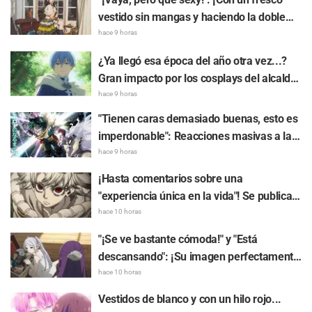
vestido sin mangas y haciendo la doble
paz! La foto del reencuentro entre la
hace 9 horas
cantante Asaka y un caballo de carreras
¿Ya llegó esa época del año otra vez...?
se vuelve tendencia
Gran impacto por los cosplays del alcalde
de Nagoya como Himmel de "Frieren: Más
hace 9 horas
allá del final del viaje" y del gobernador de
"Tienen caras demasiado buenas, esto es
Aichi como Muzan Kibutsuji de "Demon
imperdonable": Reacciones masivas a la
Slayer: Kimetsu no Yaiba"
revelación de la imagen visual de los "Diez
hace 9 horas
Mejores" del Top 10 de la encuesta de
¡Hasta comentarios sobre una
popularidad de "My Hero Academia"
"experiencia única en la vida"! Se publica
el video de dibujo en vivo y reunión con
hace 10 horas
fans del diseñador de graffiti de
"¡Se ve bastante cómoda!" y "Está
"Gachiakuta"
descansando": ¡Su imagen perfectamente
encajada se vuelve viral! La genial forma
hace 10 horas
en que cabe dentro del Mimic en "Frieren:
Vestidos de blanco y con un hilo rojo...
Más allá del final del viaje"