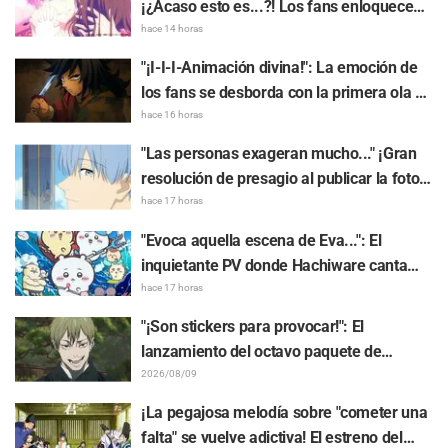
¡¿Acaso esto es...?! Los fans enloquecen
de emoción ante Utage y Tamon en la
hace 14 horas
portada de revista: "KAWAII, me muero de
"¡I-I-I-Animación divina!": La emoción de
amor...", "¡No puede ser!"
los fans se desborda con la primera ola de
ilustraciones para el café de "Demon
hace 16 horas
Slayer: Kimetsu no Yaiba", destacando a
"Las personas exageran mucho..." ¡Gran
Tanjiro Kamado y Giyu Tomioka como dos
resolución de presagio al publicar la foto
hermanos discípulos del agua demasiado
de "Frieren en la fiesta del pueblo"!
hace 17 horas
geniales
Reacciones a "Frieren: Más allá del final
"Evoca aquella escena de Eva...": El
del viaje": "Es toda una 'Tsundere-ren'"
inquietante PV donde Hachiware canta
genera gran conversación sobre
hace 17 horas
"Chiikawa The Movie: The Secret of the
"¡Son stickers para provocar!": El
Mermaid Island"
lanzamiento del octavo paquete de
stickers del arco de The Culling Game de
2026/08/09
"Jujutsu Kaisen" entusiasma a los fans
¡La pegajosa melodía sobre "cometer una
con frases como "Quiero usar muchísimo
falta" se vuelve adictiva! El estreno del