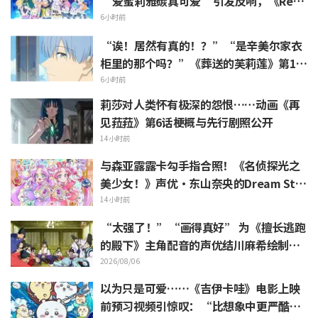
“爱蜜莉雅碳真可爱”引发反响，《ReZe
ro》动画10周年纪念活动视觉图解禁
6小时前
“诶！居然有真的！？”“是辛美尔家衣
柜里的那个吗？”《葬送的芙莉莲》第1集
中出现的“暗黑龙的角”公开引发粉丝惊
6小时前
叹
莉莎对人类怀有极深的怨恨……动画《再
见菈菈》第6话梗概与先行剧照公开
14小时前
与森亚露露卡勾手指合照！《名侦探光之
美少女！》声优·东山奈央的Dream Sta
ge观影报告引发“是双重奥秘啊”的反响
14小时前
“太强了！”“画得真好” 为《擅长逃跑
的殿下》主角配音的声优结川麻希绘制的
第13话ED插画引发赞叹
2026/08/06
以为只是可爱……《吉伊卡哇》电影上映
前预习视频引惊叹：“比想象中更严酷”