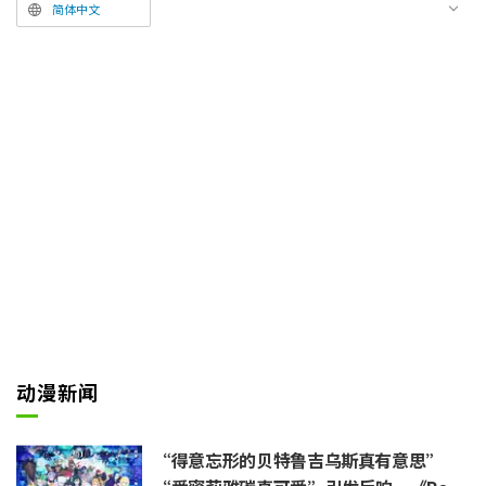
OP快闪店。届时不仅会有大量使
简体中文
用该插画的新周边商品登场，还将
推出TSUTAYA的首次企划——“无
空奖轮盘游戏”。
在公开的图像中，七海建人（C
V：津田健次郎）、伏黑惠（CV：
内田雄马）、虎杖悠仁（CV：榎
木淳弥）、钉崎野蔷薇（CV：濑
户麻沙美）、五条悟（CV：中村
悠一）5人展现了素雅的传统和装
姿态。五条悟右手未穿入袖中，而
是随性地将衣服搭在肩上；伏黑惠
和钉崎野蔷薇则手持展开的扇子摆
出造型。每个角色的背景都配有其
动漫新闻
代表色，且和服的腰带及随身小物
的各处都巧妙地融入了该颜色，令
“得意忘形的贝特鲁吉乌斯真有意思”
人印象深刻。