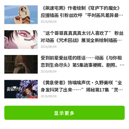
《飙速宅男》作者绘制《穹庐下的魔女》
应援插画 引粉丝欢呼“平时画风差异最大
的人画出来原来是这样”
2026/08/04
“这个哥哥真真真真太讨人喜欢了” 粉丝
对动画《咒术回战》展览全新绘制插画中
逼近虎杖悠仁的胀相感到狂喜
2026/08/04
受到前辈爱丝塔的搭话……动画《与你相
恋到生命尽头》第5集故事梗概、剧照、W
EB预告、剧集海报公开
2026/08/04
《黄泉使者》饰噙噙声优·久野美咲“全
身发抖哭了出来……”揭秘第17集“灵魂
名演”的幕后
2026/08/04
显示更多