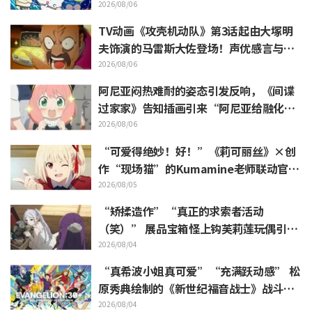
“全是关于打工的话题”的反差感
2026/08/06
TV动画《攻壳机动队》第3话起由大塚明
夫饰演的马雷斯大佐登场！声优感言与片
尾插画公开
2026/08/06
阿尼亚闷热难耐的姿态引发反响，《间谍
过家家》告知插画引来“阿尼亚给融化
了”
2026/08/06
“可爱得绝妙！好！”《莉可丽丝》×创
作“现场猫”的Kumamine老师联动官宣
引发“好！”反响不断
2026/08/05
“矫揉造作”“真正的求索者活动
（笑）” 展品宝箱怪上钩芙莉莲玩偶引吐
槽如潮《葬送的芙莉莲》
2026/08/04
“真希波小姐真可爱”“充满跃动感” 松
原秀典绘制的《新世纪福音战士》战斗服
姿态三人美丽手稿公开引热议
2026/08/04