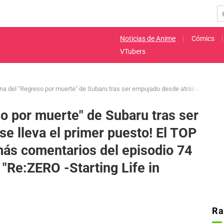
Noticias de Anime
Cómics
VTubers
na del "Regreso por muerte" de Subaru tras ser empujado desde atrás se lleva e
o por muerte" de Subaru tras ser
e lleva el primer puesto! El TOP
más comentarios del episodio 74
 "Re:ZERO -Starting Life in
Ra