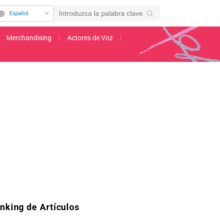
Español
Merchandising
Actores de Voz
l primer puesto! El TOP 3 de las escenas con más comentarios del episodio 74 de
nking de Artículos