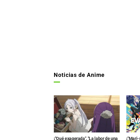
Noticias de Anime
¡"Qué exagerada", "La labor de una
¡"Mari-