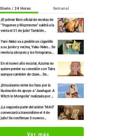
Diario / 24 Horas
Semanal
¡El primer libro oficial de recetas de
"Tragones y Mazmorras" saldrá a la
venta el 31 de julio! También
incluirá un manga exclusivo
dibujado por Ryoko Kui
Yani-Neko va a pedirle un cigarrillo
a su junior y vecina, Yaku-Neko... Se
revela la sinopsis y los fotogramas
del segundo episodio del anime
"Chainsmoker Cat"
En el nuevo año escolar, Azuma no
quiere perder su conexión con Taira
aunque cambien de clase... Se
revelan la sinopsis y los fotogramas
del episodio 18 de "You and I Are
¡Entusiasmo entre los fans por la
Polar Opposites"
ilustración de apoyo a "Jaadugar: A
Witch in Mongolia" realizada por el
autor de "Yowamushi Pedal"! "Esto
es lo que pasa cuando lo dibuja la
¡La segunda parte del anime "MAO"
persona con el estilo más diferente
comenzará a transmitirse el 4 de
al habitual"
julio! Se confirman 5 nuevos
miembros del elenco, incluidos Rie
Kugimiya y Katsuyuki Konishi
Ver más