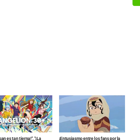
san es tan tierna!", "¡La
¡Entusiasmo entre los fans por la