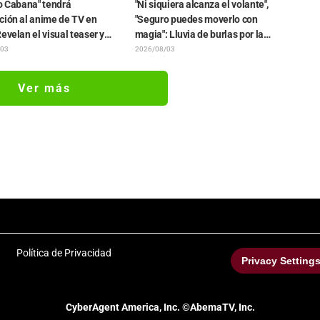
o Cabana" tendrá
"Ni siquiera alcanza el volante",
ción al anime de TV en
"Seguro puedes moverlo con
evelan el visual teaser y
magia": Lluvia de burlas por la
man que Sayumi Suzushiro
supertierna foto de Frieren
/03
2026/08/03
uará como Yukari Maki tras
sentada en un tractor de "Frieren:
etar el papel en el PV del
Más allá del final del viaje"
Ver más
Política de Privacidad
Privacy Setting
CyberAgent America, Inc. ©AbemaTV, Inc.