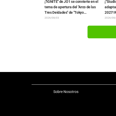
¡"IGNITE" de JO1 se convierte en el
¡"Studi
tema de apertura del "Arco de las
adapta
Tres Deidades" de "Tokyo
2027! R
Revengers"! Llegan también los
confir
2026/08/03
2026/08
comentarios oficiales
contin
interpr
manga
Sobre Nosotros