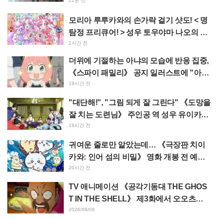
거리·선공개 컷 공개
21분 전
모리아 루루카와의 손가락 걸기 샷도! < 명
탐정 프리큐어! > 성우 토우야마 나오의 드
림 스테이지 관람 보고에 "W 아르카나다"
2시간 전
반응
더위에 기절하는 아냐의 모습에 반응 집중,
《스파이 패밀리》 공지 일러스트에 "아냐
가 녹고 있다"
19시간 전
"대단해!", "그림 되게 잘 그린다" 《도망을
잘 치는 도련님》 주인공 역 성우 유이카와
아사키의 제13화 ED 일러스트에 찬사 속
19시간 전
출
귀여운 줄로만 알았는데… 《극장판 치이
카와: 인어 섬의 비밀》 영화 개봉 전 예습
영상이 "생각 이상으로 가혹하다", "노동
20시간 전
얘기뿐이다"라며 갭에 놀라는 목소리
TV 애니메이션 《공각기동대 THE GHOS
T IN THE SHELL》 제3화에서 오오츠카
아키오가 연기하는 마레스 대령 등장! 캐스
2026/08/06