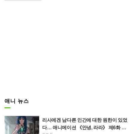
설이 원작이다. 이세계로 소환된
주인공 나츠키 스바루가 죽으면 시
간이 되돌아가는 “사망회귀”의 힘
을 구사하여, 소중한 사람들을 지
키기 위해 가혹한 운명에 맞서 나
가는 이야기가 그려진다. 2016년
TV 애니메이션화 이후 속편과 OV
A 작품이 다수 전개되었으며, 202
6년 4월부터는 4th season이 방송
중이다.
애니 뉴스
리사에겐 남다른 인간에 대한 원한이 있었
다… 애니메이션 《안녕, 라라》 제6화 줄