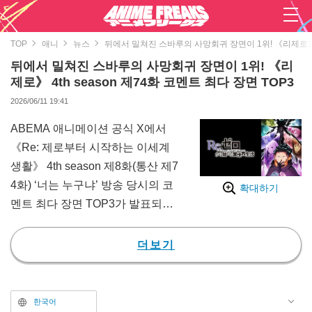
TOP
애니
뉴스
뒤에서 밀쳐진 스바루의 사망회귀 장면이 1위! 《리제로》 4t
뒤에서 밀쳐진 스바루의 사망회귀 장면이 1위! 《리
제로》 4th season 제74화 코멘트 최다 장면 TOP3
2026/06/11 19:41
ABEMA 애니메이션 공식 X에서
《Re: 제로부터 시작하는 이세계
생활》 4th season 제8화(통산 제7
4화) ‘너는 누구냐’ 방송 당시의 코
확대하기
멘트 최다 장면 TOP3가 발표되었
다.
《Re: 제로부터 시작하는 이세계
더보기
생활》은 전 세계 시리즈 누적 발
행 부수 1300만 부(전자책 포함)를
돌파한 나가츠키 탓페이 작가의 소
한국어