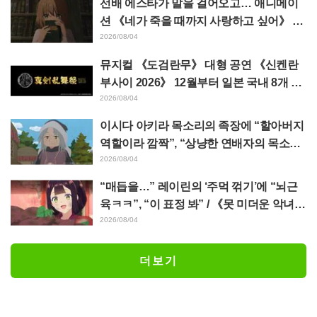
선배 에스타가 말을 걸어오고… 애니메이
션 《네가 죽을 때까지 사랑하고 싶어》 제
5화 줄거리·장면 컷·WEB 예고·에피소드
2026/08/04
포스터 공개
뮤지컬 《도검란무》 대형 공연 《신켄란
부사이 2026》 12월부터 일본 국내 8개 도
시에서 개최 결정! 총 44도검남사가 집결
2026/08/04
이시다 아키라 목소리의 족장에 “할아버지
역할이라 깜짝”, “상냥한 연배자의 목소리
도 좋네” 애니메이션 《천막의 자두가르》
2026/08/04
6화
“매듭을…” 레이린의 ‘주먹 꺾기’에 “뇌근
육ㅋㅋ”, “이 표정 봐” / 《못 미더운 악녀입
니다만》 4화
2026/08/04
더보기