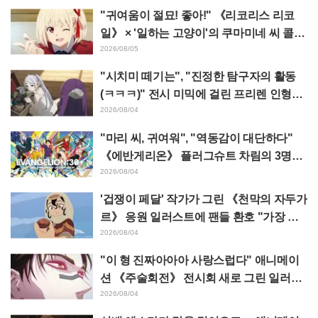
트 코멘트 & 엔드 카드 공개
"귀여움이 절묘! 좋아!" 《리코리스 리코
일》 × '일하는 고양이'의 쿠마미네 씨 콜라
보 발표에 "좋아!" 반응 잇따라
2026/08/05
"시치미 떼기는", "진정한 탐구자의 활동
(ㅋㅋㅋ)" 전시 미믹에 걸린 프리렌 인형에
태클 쇄도 《장송의 프리렌》
2026/08/04
"마리 씨, 귀여워", "역동감이 대단하다"
《에반게리온》 플러그슈트 차림의 3명을
그린 마츠바라 히데노리 씨의 아름다운 드
2026/08/04
로잉 공개에 화제
'겁쟁이 페달' 작가가 그린 《천막의 자두가
르》 응원 일러스트에 팬들 환호 "가장 평
소 그림체가 다른 사람이 그리면 이렇게 된
2026/08/04
다"
"이 형 진짜아아아 사랑스럽다" 애니메이
션 《주술회전》 전시회 새로 그린 일러스
트에서 이타도리 유지에게 다가가는 초소
2026/08/04
에 팬들 환호