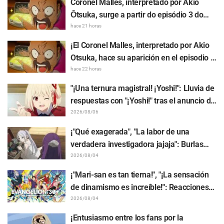
Coronel Malles, interpretado por Akio
lo imaginado", "Hablan puro de trabajo"
Ōtsuka, surge a partir do episódio 3 do
anime de TV "The Ghost in the Shell"!
hace 21 horas
Comentário do elenco e arte final são
¡El Coronel Malles, interpretado por Akio
revelados
Otsuka, hace su aparición en el episodio 3
del anime de TV "The Ghost in the Shell"!
hace 22 horas
Revelan comentarios del elenco y la
"¡Una ternura magistral! ¡Yoshi!": Lluvia de
tarjeta final (endcard)
respuestas con "¡Yoshi!" tras el anuncio de
la colaboración entre "Lycoris Recoil" y
2026/08/06
Kumamine, creador de "Shigoto Neko"
¡"Qué exagerada", "La labor de una
verdadera investigadora jajaja": Burlas
masivas por el peluche de Frieren
2026/08/04
atrapado en un Mímic de exhibición en
¡"Mari-san es tan tierna!", "¡La sensación
"Frieren: Más allá del final del viaje"
de dinamismo es increíble!": Reacciones
ante el hermoso dibujo revelado de
2026/08/04
Hidenori Matsubara con las 3 chicas
¡Entusiasmo entre los fans por la