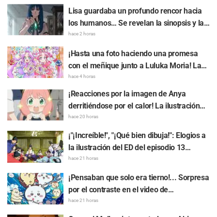
Lisa guardaba un profundo rencor hacia
los humanos… Se revelan la sinopsis y las
primeras imágenes del episodio 6 del
hace 2 horas
anime “Goodbye, Lara”
¡Hasta una foto haciendo una promesa
con el meñique junto a Luluka Moria! La
publicación de Nao Tōyama, la actriz de
hace 4 horas
voz de "Star Detective Precure!", al asistir
¡Reacciones por la imagen de Anya
al Dream Stage genera repercusión con
derritiéndose por el calor! La ilustración
comentarios como "¡Es una doble Arcana!"
promocional de "SPY x FAMILY" provoca
hace 20 horas
comentarios como: "Anya se está
¡"¡Increíble!", "¡Qué bien dibuja!": Elogios a
derritiendo"
la ilustración del ED del episodio 13
realizada por Asaki Yuikawa, actriz de voz
hace 21 horas
del protagonista de "The Elusive Samurai"
¡Pensaban que solo era tierno!... Sorpresa
por el contraste en el video de
preparación previa al estreno de la
hace 21 horas
película de "Chiikawa": "Es más crudo de