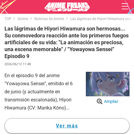
TOP
Anime
Noticias de Anime
Las lágrimas de Hiyori Hiwamura son h
Las lágrimas de Hiyori Hiwamura son hermosas...
Su conmovedora reacción ante los primeros fuegos
artificiales de su vida: "La animación es preciosa,
una escena memorable" / "Yowayowa Sensei"
Episodio 9
2026/06/12 11:48
En el episodio 9 del anime
"Yowayowa Sensei", emitido el 6
de junio (y actualmente en
transmisión escalonada), Hiyori
Ampliar
Hiwamura (CV: Marika Kōno)
rompió en llanto de la emoción al
ver un festival de fuegos
Ver más
artificiales en vivo por primera vez