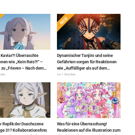
 Kaviar?! Überraschte
Dynamischer Tanjiro und seine
nen wie „Kein Reis?!“ –
Gefährten sorgen für Reaktionen
g zu „Frieren – Nach dem
wie „Auffälliger als auf dem
r Reise“ sorgt für
Bildschirm!“ Riesenwerbung zu
nden
vor 1 Stunden
z: „Gegrillter Aal ohne
„Demon Slayer: Kimetsu No Yaiba
t was für Kenner“
The Movie: Infinity Castle“
erscheint in Ikebukuro und stößt
auf große Resonanz
-Replik der Duschszene
Was für eine Überraschung!
lge 31? Kollaborationsfoto
Reaktionen auf die Illustration zum