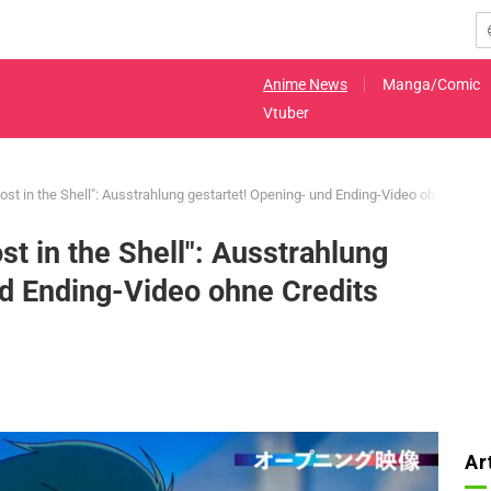
Anime News
Manga/Comic
Vtuber
t in the Shell": Ausstrahlung gestartet! Opening- und Ending-Video ohne Credits
t in the Shell": Ausstrahlung
nd Ending-Video ohne Credits
Ar