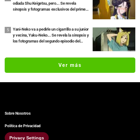
odiada Shu Keigetsu, pero... Se revela
sinopsis y fotogramas exclusivos del primer
episodio del anime “Though I Am an Inept
Villainess”
Yani-Neko va a pedirle un cigarrillo a su junior
y vecina, Yaku-Neko... Se revela la sinopsis y
los fotogramas del segundo episodio del
anime "Chainsmoker Cat"
Ver más
Sobre Nosotros
Política de Privacidad
Privacy Settings