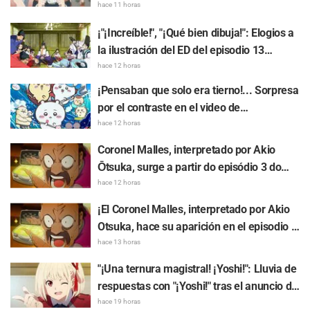
promocional de "SPY x FAMILY" provoca
hace 11 horas
comentarios como: "Anya se está
¡"¡Increíble!", "¡Qué bien dibuja!": Elogios a
derritiendo"
la ilustración del ED del episodio 13
realizada por Asaki Yuikawa, actriz de voz
hace 12 horas
del protagonista de "The Elusive Samurai"
¡Pensaban que solo era tierno!... Sorpresa
por el contraste en el video de
preparación previa al estreno de la
hace 12 horas
película de "Chiikawa": "Es más crudo de
Coronel Malles, interpretado por Akio
lo imaginado", "Hablan puro de trabajo"
Ōtsuka, surge a partir do episódio 3 do
anime de TV "The Ghost in the Shell"!
hace 12 horas
Comentário do elenco e arte final são
¡El Coronel Malles, interpretado por Akio
revelados
Otsuka, hace su aparición en el episodio 3
del anime de TV "The Ghost in the Shell"!
hace 13 horas
Revelan comentarios del elenco y la
"¡Una ternura magistral! ¡Yoshi!": Lluvia de
tarjeta final (endcard)
respuestas con "¡Yoshi!" tras el anuncio de
la colaboración entre "Lycoris Recoil" y
hace 19 horas