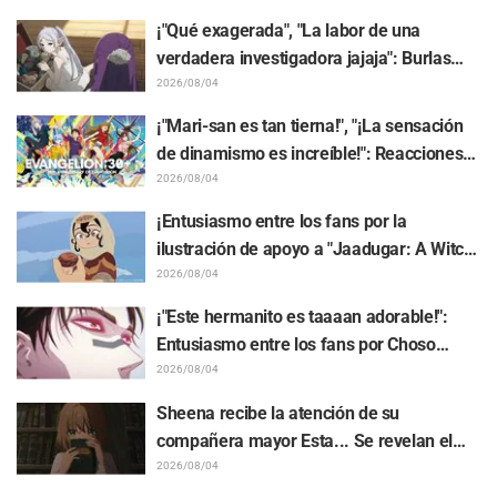
Kumamine, creador de "Shigoto Neko"
¡"Qué exagerada", "La labor de una
verdadera investigadora jajaja": Burlas
masivas por el peluche de Frieren
2026/08/04
atrapado en un Mímic de exhibición en
¡"Mari-san es tan tierna!", "¡La sensación
"Frieren: Más allá del final del viaje"
de dinamismo es increíble!": Reacciones
ante el hermoso dibujo revelado de
2026/08/04
Hidenori Matsubara con las 3 chicas
¡Entusiasmo entre los fans por la
vistiendo sus Plugsuits de "Neon Genesis
ilustración de apoyo a "Jaadugar: A Witch
Evangelion"
in Mongolia" realizada por el autor de
2026/08/04
"Yowamushi Pedal"! "Esto es lo que pasa
¡"Este hermanito es taaaan adorable!":
cuando lo dibuja la persona con el estilo
Entusiasmo entre los fans por Choso
más diferente al habitual"
acercándose a Yūji Itadori en la ilustración
2026/08/04
especial de "Jujutsu Kaisen"
Sheena recibe la atención de su
compañera mayor Esta... Se revelan el
sinopsis, capturas, avance WEB y póster
2026/08/04
de episodio del capítulo 5 del anime "I