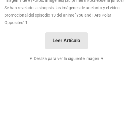
Imagen 1 de 9
[Fotos/Imágenes] ¡Su primera Nochebuena juntos!
Se han revelado la sinopsis, las imágenes de adelanto y el video
promocional del episodio 13 del anime "You and I Are Polar
Opposites" 1
Leer Artículo
▼ Desliza para ver la siguiente imagen ▼