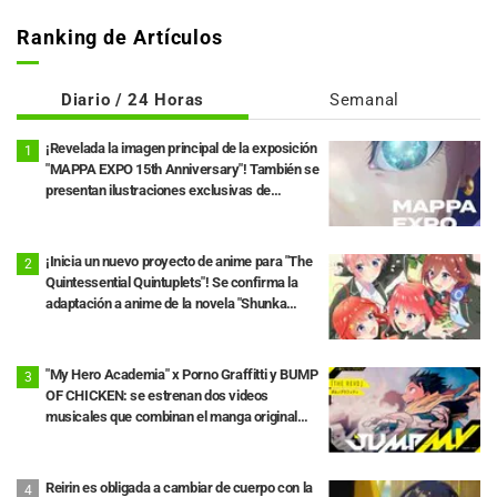
Ranking de Artículos
Diario / 24 Horas
Semanal
¡Revelada la imagen principal de la exposición
"MAPPA EXPO 15th Anniversary"! También se
presentan ilustraciones exclusivas de
"Jujutsu Kaisen", "Chainsaw Man" y "Ataque a
los Titanes"
¡Inicia un nuevo proyecto de anime para "The
Quintessential Quintuplets"! Se confirma la
adaptación a anime de la novela "Shunka
Shuuto" y la producción de una nueva OVA.
"My Hero Academia" x Porno Graffitti y BUMP
OF CHICKEN: se estrenan dos videos
musicales que combinan el manga original
con las canciones
Reirin es obligada a cambiar de cuerpo con la