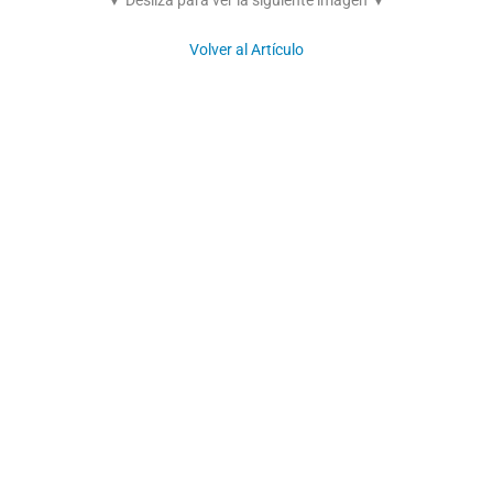
▼ Desliza para ver la siguiente imagen ▼
Volver al Artículo